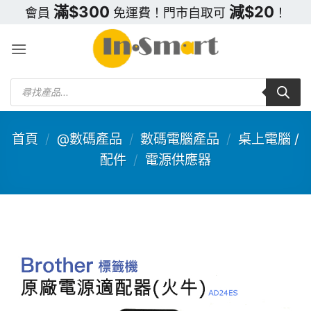
Skip
滿$300
減$20
會員
免運費！門市自取可
！
to
content
Products
search
首頁
/
@數碼產品
/
數碼電腦產品
/
桌上電腦 /
配件
/
電源供應器