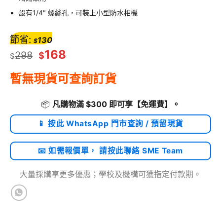
設有1/4" 螺絲孔，可裝上小型防水相機
節省:
130
$
168
298
$
$
暫無現貨可查詢訂貨
📦
凡購物滿 $300 即可享
【免運費】
。
📱 按此 WhatsApp 門市查詢 / 預留現貨
📧 如需報價單， 請按此聯絡 SME Team
大量採購享更多優惠；學校及機構可獲指定付款期。