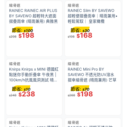
縮骨遮
縮骨遮
RAINEC RAINEC AIR PLUS
RAINEC Silm BY SAVEWO
BY SAVEWO 超輕特大遮面
超輕便摺疊雨傘｜晴雨兼用•
摺疊雨傘 (晴雨兼用) 典雅黑
輕鬆駕馭｜ 皇家橄欖
節省:
節省:
100
30
$
$
198
168
$
$
298
198
$
$
縮骨遮
縮骨遮
Knirps Knirps x MINI 德國紅
RAINEC Mini Pro BY
點迷你手動折疊傘 午夜黑 |
SAVEWO 不透光防UV潑水
100km/h抗風風洞測試 晴雨
摺傘縮骨遮 (晴雨兼用) 芒草
傘 | 168g 極輕量 | 展開直徑
節省:
節省:
10
70
$
$
94 cm | 閉合長度 18 cm | 高
238
198
$
$
248
268
級鋼材 + 玻璃纖維
$
$
縮骨遮
縮骨遮