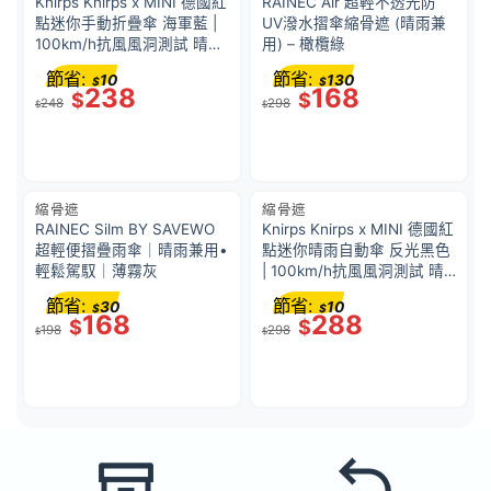
Knirps Knirps x MINI 德國紅
RAINEC Air 超輕不透光防
點迷你手動折疊傘 海軍藍 |
UV潑水摺傘縮骨遮 (晴雨兼
100km/h抗風風洞測試 晴雨
用) – 橄欖綠
傘 | 168g 極輕量 | 展開直徑
節省:
節省:
10
130
$
$
94 cm | 閉合長度 18 cm | 高
238
168
$
$
248
298
級鋼材 + 玻璃纖維
$
$
縮骨遮
縮骨遮
RAINEC Silm BY SAVEWO
Knirps Knirps x MINI 德國紅
超輕便摺疊雨傘｜晴雨兼用•
點迷你晴雨自動傘 反光黑色
輕鬆駕馭｜薄霧灰
| 100km/h抗風風洞測試 晴
雨傘 | 175g 極輕量 | 展開直
節省:
節省:
30
10
$
$
徑 92 cm | 閉合長度 24 cm
168
288
$
$
198
298
| 高級鋼材+玻璃纖維
$
$