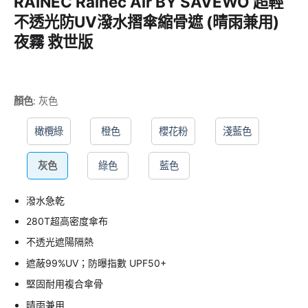
RAINEC Rainec Air BY SAVEWO 超輕
不透光防UV潑水摺傘縮骨遮 (晴雨兼用)
夜霧 救世版
顏色
:
灰色
橄欖綠
橙色
櫻花粉
淺藍色
灰色
綠色
藍色
潑水急乾
280T超高密度傘布
不透光遮陽隔熱
遮蔽99%UV；防曝指數 UPF50+
堅固耐用複合傘骨
晴雨兼用