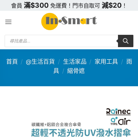
Skip
滿$300
減$20
會員
免運費！門市自取可
！
to
content
Products
search
首頁
/
@生活百貨
/
生活家品
/
家用工具
/
雨
具
/
縮骨遮