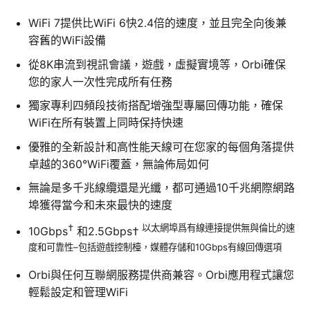
WiFi 7提供比WiFi 6快2.4倍的速度，並且完全向後兼
容舊的WiFi設備
從8K串流到視訊會議，遊戲，虛擬實境等，Orbi確保
您的家人一次性完成所有任務
獨家專利四頻段技術搭配增強型專屬回傳功能，確保
WiFi在所有裝置上同時保持快速
優雅的全新設計和高性能天線可在您家的每個角落提供
卓越的360°WiFi覆蓋，無論佈局如何
無論是多千兆線纜還是光纖，都可通過10千兆網際網路
埠獲得當今和未來最快的速度
†
以太網埠爲有線連接提供無與倫比的速
10Gbps
和2.5Gbps†
度和可靠性–包括遊戲控制檯，媒體存儲和10Gbps有線回傳選項
Orbi與任何互聯網服務提供商兼容。Orbi應用程式讓您
輕鬆設定和管理WiFi