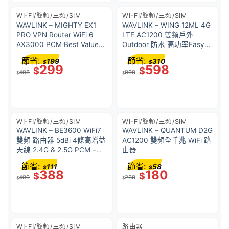
WI-FI/雙頻/三頻/SIM
WI-FI/雙頻/三頻/SIM
WAVLINK – MIGHTY EX1
WAVLINK – WING 12ML 4G
PRO VPN Router WiFi 6
LTE AC1200 雙頻戶外
AX3000 PCM Best Value
Outdoor 防水 高功率Easy
Mesh 雙頻超級 VPN 路由器
Mesh 無線路由器/ 網點/
節省:
節省:
199
310
$
$
3年保用
WiFi範圍擴展器 PoE ESD避
299
598
$
$
498
908
雷 WN572HE4D
$
$
WI-FI/雙頻/三頻/SIM
WI-FI/雙頻/三頻/SIM
WAVLINK – BE3600 WiFi7
WAVLINK – QUANTUM D2G
雙頻 路由器 5dBi 4條高增益
AC1200 雙頻全千兆 WiFi 路
天線 2.4G & 2.5G PCM –
由器
BEST Value WL-WN530BE1
節省:
節省:
111
58
$
$
388
180
$
$
499
238
$
$
WI-FI/雙頻/三頻/SIM
路由器