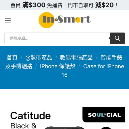
Skip
滿$300
減$20
會員
免運費！門市自取可
！
to
content
Products
search
首頁
/
@數碼產品
/
數碼電腦產品
/
智能手錶
及手機週邊
/
iPhone 保護殼
/
Case for iPhone
16