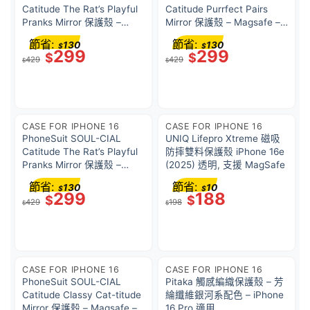
Catitude The Rat’s Playful
Catitude Purrfect Pairs
Pranks Mirror 保護殼 –
Mirror 保護殼 – Magsafe –
Magsafe – Black – For
Black – For iPhone 16 Pro
節省:
節省:
130
130
$
$
iPhone 16 Pro
299
299
$
$
429
429
$
$
CASE FOR IPHONE 16
CASE FOR IPHONE 16
PhoneSuit SOUL-CIAL
UNIQ Lifepro Xtreme 磁吸
Catitude The Rat’s Playful
防摔雙料保護殼 iPhone 16e
Pranks Mirror 保護殼 –
(2025) 透明, 支援 MagSafe
Magsafe – Black – For
節省:
節省:
130
10
$
$
iPhone 16 Pro Max
299
188
$
$
429
198
$
$
CASE FOR IPHONE 16
CASE FOR IPHONE 16
PhoneSuit SOUL-CIAL
Pitaka 觸感編織保護殼 – 芳
Catitude Classy Cat-titude
綸纖維銀河系配色 – iPhone
Mirror 保護殼 – Magsafe –
16 Pro 適用