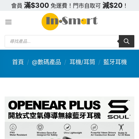
Skip
滿$300
減$20
會員
免運費！門市自取可
！
to
content
Products
search
首頁
/
@數碼產品
/
耳機/耳筒
/
藍牙耳機