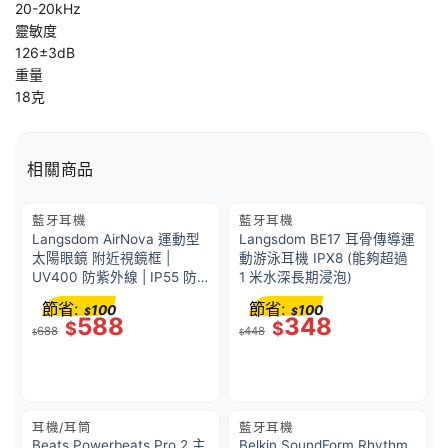
20-20kHz
靈敏度
126±3dB
重量
18克
相關商品
藍牙耳機
藍牙耳機
Langsdom AirNova 運動型
Langsdom BE17 耳骨傳導運
太陽眼鏡 附近視鏡框 |
動游泳耳機 IPX8 (能夠超過
UV400 防紫外線 | IP55 防
1 米水深長期浸泡)
汗水 | OpenEar 內置藍牙立
節省:
節省:
100
100
$
$
體聲空氣傳動耳機 | TAC 偏
588
348
$
$
688
448
光鏡片 | 防反射 (跑步、馬拉
$
$
松適用)
耳機/耳筒
藍牙耳機
Beats Powerbeats Pro 2 主
Belkin SoundForm Rhythm