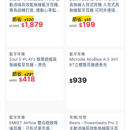
動消噪高效能無線藍牙耳機,
真無線入耳式耳機 入耳式真
專為訓練打造, 運動心率監
無線藍牙耳機 可同步連接兩
測, 抗汗耐水 極速黑
部裝置 BT 5.3 Type C 充電
節省:
節省:
120
10
$
$
IPX5 等級防汗 防濺水 – 白
1,879
199
$
$
1,999
209
色
$
$
藍牙耳機
藍牙耳機
Soul S-PLAY2 娛樂遊戲真
Microdia AiroBlue A.3 3in1
無線藍芽耳機 – 黑色
BT立體聲耳機連車充
節省:
281
$
418
939
$
$
699
$
藍牙耳機
耳機/耳筒
EMEET Airflow 雙向極致降
Beats – Powerbeats Pro 2
噪耳機｜可拆式麥克風｜
主動消噪高效能無線藍牙耳