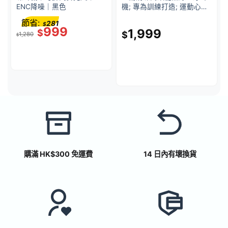
ENC降噪｜黑色
機; 專為訓練打造; 運動心率
監測; 抗汗耐水 電光橙色
節省:
281
$
999
1,999
$
$
1,280
$
購滿 HK$300 免運費
14 日內有壞換貨