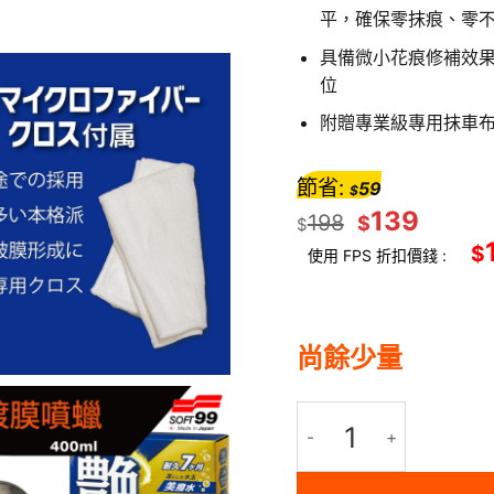
平，確保零抹痕、零
具備微小花痕修補效
位
附贈專業級專用抹車
節省:
59
$
139
198
$
$
$
使用 FPS 折扣價錢 :
尚餘少量
SOFT 99 Rain Dro