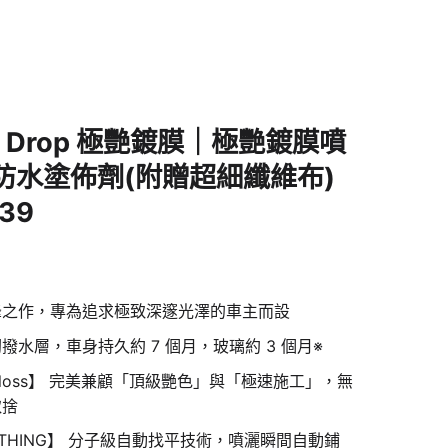
ain Drop 極艷鍍膜｜極艷鍍膜噴
防水塗佈劑(附贈超細纖維布)
39
列最高峰之作，專為追求極致深邃光澤的車主而設
水層，車身持久約 7 個月，玻璃約 3 個月※
e Gloss】 完美兼顧「頂級艷色」與「極速施工」，無
取捨
OOTHING】 分子級自動找平技術，噴灑瞬間自動鋪