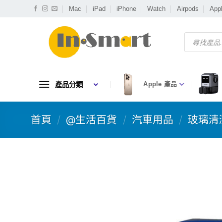
Skip
Mac
iPad
iPhone
Watch
Airpods
App
to
content
Products
search
產品分類
Apple 產品
首頁
/
@生活百貨
/
汽車用品
/
玻璃清