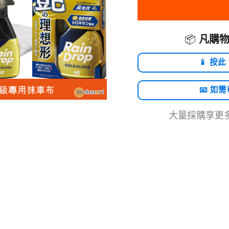
📦
凡購物
📱 按此
📧 如
大量採購享更