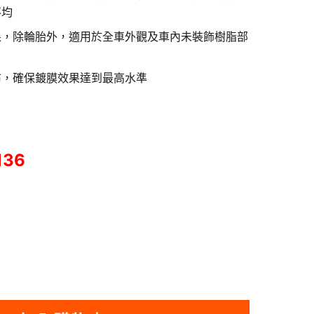
不均
果，除輪胎外，適用於全車外觀及車內未裝飾樹脂部
布，確保鍍膜效果達到最高水準
136
p 極艷鍍膜｜極艷鍍膜噴蠟｜ 車身玻璃防水塗佈劑(附贈超細纖維布)｜400ml 00