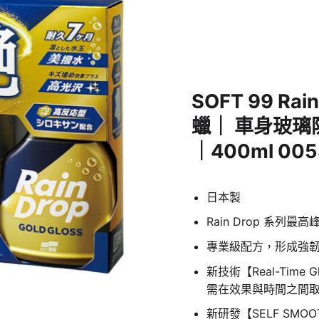
SOFT 99 R
蠟｜ 車身玻璃
｜400ml 005
日本製
Rain Drop 系
專業級配方，形成強韌撥
新技術【Real-Tim
需在效果與時間之間
新研發【SELF SM