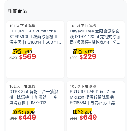
相關商品
10L以下抽濕機
10L以下抽濕機
FUTURE LAB PrimeZone
Hayaku Tree 無限吸濕樹套
STERMIDI II 殺菌除濕機 II
裝 DT-01 120ml 充電式除濕
深空黑 | FG18014｜500ml/
器 (吸濕棒+烘乾底座) | 分離
日 三效淨化 活氧殺菌 + 負
式設計(一支可拆成兩件使
節省:
節省:
60
170
$
$
離子 700ml水箱 靜音
用) 香港防潮神器 吸濕除臭
569
229
$
$
629
399
<46dB 小空間衣櫃適用 抽濕
防霉驅蟲 衣櫃吸濕｜抽濕棒
$
$
機
｜除濕棒｜抽濕機｜除濕機
10L以下抽濕機
10L以下抽濕機
DTEX 3in1 智能三合一抽濕
FUTURE LAB PrimeZone
機 | 除濕機 ＋加濕器 ＋ 空
Midizon 衛浴殺菌除濕機 |
氣清新機｜JMK-012
FG16864｜專為香港「黑
廁」及小浴室設計 | 一機雙
節省:
節省:
309
50
$
$
效：智能除濕 + 活氧殺菌除
449
649
$
$
758
699
臭 | 雲朵白
$
$