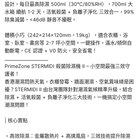
設計，每日最高除濕 500ml（30°C/80%RH），700ml 大
水箱 續航 1-2 天，活氧殺菌 + 負離子淨化 三效合一，99%
除臭滅菌，<46dB 靜音不擾眠。
體積小巧（242×214×120mm，1.9kg），適合衣櫃、浴
室、臥室、書房等 2-7 坪小空間。一鍵操作，滿水/傾倒自
動斷電，CE 認證 + V0 防火，安全省電！
____________________
PrimeZone STERMIDI 殺菌除濕機 II – 小空間最強三效守
護者！
香港潮濕悶熱天氣，衣櫃發霉、牆面潮濕、空氣異味總是困
擾？STERMIDI II 由台灣團隊針對潮濕氣候精準升級，結合
除濕 + 活氧殺菌 + 負離子淨化三大技術，一機搞定小空間
潮濕問題！
| 核心賣點
・高效除濕：金屬散熱片 + 高速風扇，三效技術提升除濕