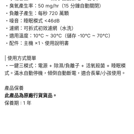
・臭氧產生率：50 mg/hr（15 分鐘自動關閉）
・負離子產生：每秒 720 萬顆
・噪音：睡眠模式 <46dB
・濾網：可拆式初效濾網（水洗）
・適用溫度：10°C ~ 30°C（儲存 -10°C ~ 70°C）
・配件：主機 ×1、使用說明書
| 使用方式簡單
・一鍵三模式：電源 + 除濕/負離子 + 活氧殺菌 + 睡眠模
式。滿水自動停機，傾倒自動斷電，適合長輩/小孩使用。
產品保養
此產品為原廠行貨貨品。
保養期 : 1 年