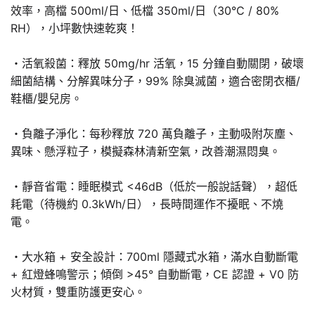
效率，高檔 500ml/日、低檔 350ml/日（30°C / 80%
RH），小坪數快速乾爽！
・活氧殺菌：釋放 50mg/hr 活氧，15 分鐘自動關閉，破壞
細菌結構、分解異味分子，99% 除臭滅菌，適合密閉衣櫃/
鞋櫃/嬰兒房。
・負離子淨化：每秒釋放 720 萬負離子，主動吸附灰塵、
異味、懸浮粒子，模擬森林清新空氣，改善潮濕悶臭。
・靜音省電：睡眠模式 <46dB（低於一般說話聲），超低
耗電（待機約 0.3kWh/日），長時間運作不擾眠、不燒
電。
・大水箱 + 安全設計：700ml 隱藏式水箱，滿水自動斷電
+ 紅燈蜂鳴警示；傾倒 >45° 自動斷電，CE 認證 + V0 防
火材質，雙重防護更安心。