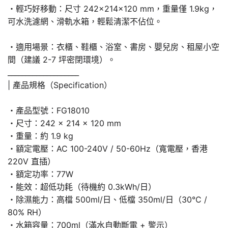
・輕巧好移動：尺寸 242×214×120 mm，重量僅 1.9kg，
可水洗濾網、滑軌水箱，輕鬆清潔不佔位。
・適用場景：衣櫃、鞋櫃、浴室、書房、嬰兒房、租屋小空
間（建議 2-7 坪密閉環境）。
____________________
| 產品規格（Specification）
・產品型號：FG18010
・尺寸：242 × 214 × 120 mm
・重量：約 1.9 kg
・額定電壓：AC 100-240V / 50-60Hz（寬電壓，香港
220V 直插）
・額定功率：77W
・能效：超低功耗（待機約 0.3kWh/日）
・除濕能力：高檔 500ml/日、低檔 350ml/日（30°C /
80% RH）
・水箱容量：700ml（滿水自動斷電 + 警示）