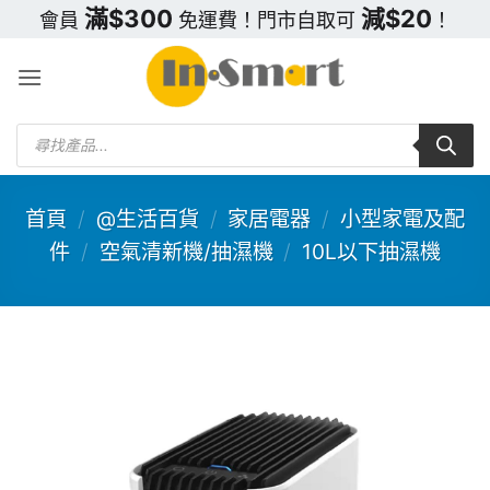
Skip
滿$300
減$20
會員
免運費！門市自取可
！
to
content
Products
search
首頁
/
@生活百貨
/
家居電器
/
小型家電及配
件
/
空氣清新機/抽濕機
/
10L以下抽濕機