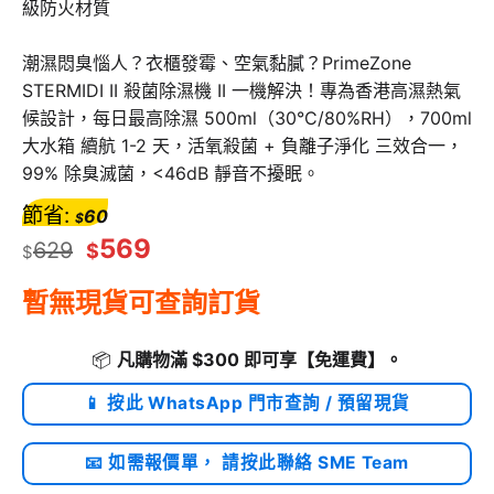
級防火材質
潮濕悶臭惱人？衣櫃發霉、空氣黏膩？PrimeZone
STERMIDI II 殺菌除濕機 II 一機解決！專為香港高濕熱氣
候設計，每日最高除濕 500ml（30°C/80%RH），700ml
大水箱 續航 1-2 天，活氧殺菌 + 負離子淨化 三效合一，
99% 除臭滅菌，<46dB 靜音不擾眠。
節省:
60
$
569
629
$
$
暫無現貨可查詢訂貨
📦
凡購物滿 $300 即可享
【免運費】
。
📱 按此 WhatsApp 門市查詢 / 預留現貨
📧 如需報價單， 請按此聯絡 SME Team