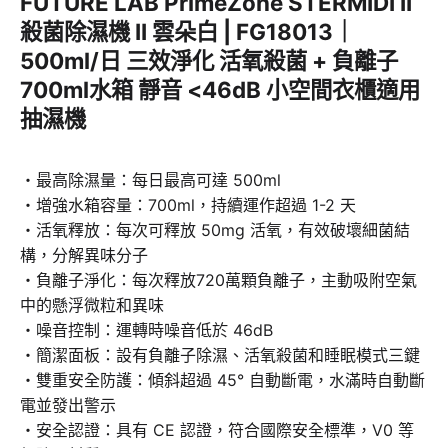
FUTURE LAB PrimeZone STERMIDI II
殺菌除濕機 II 雲朵白 | FG18013｜
500ml/日 三效淨化 活氧殺菌 + 負離子
700ml水箱 靜音 <46dB 小空間衣櫃適用
抽濕機
・最高除濕量：每日最高可達 500ml
・增強水箱容量：700ml，持續運作超過 1-2 天
・活氧釋放：每次可釋放 50mg 活氧，有效破壞細菌結
構，分解異味分子
・負離子淨化：每次釋放720萬顆負離子，主動吸附空氣
中的懸浮微粒和異味
・噪音控制：運轉時噪音低於 46dB
・簡潔面板：設有負離子除濕、活氧殺菌和睡眠模式三鍵
・雙重安全防護：傾斜超過 45° 自動斷電，水滿時自動斷
電並發出警示
・安全認證：具有 CE 認證，符合國際安全標準，V0 等