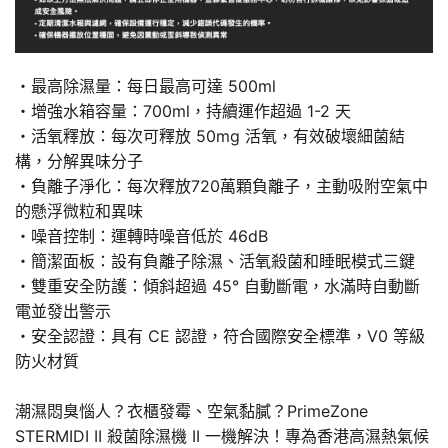
・最高除濕量：每日最高可達 500ml
・增強水箱容量：700ml，持續運作超過 1-2 天
・活氧釋放：每次可釋放 50mg 活氧，有效破壞細菌結
構，分解異味分子
・負離子淨化：每次釋放720萬顆負離子，主動吸附空氣中
的懸浮微粒和異味
・噪音控制：運轉時噪音低於 46dB
・簡潔面板：設有負離子除濕、活氧殺菌和睡眠模式三鍵
・雙重安全防護：傾斜超過 45° 自動斷電，水滿時自動斷
電並發出警示
・安全認證：具有 CE 認證，符合國際安全標準，V0 等級
防火材質
潮濕悶臭惱人？衣櫃發霉、空氣黏膩？PrimeZone
STERMIDI II 殺菌除濕機 II 一機解決！專為香港高濕熱氣候