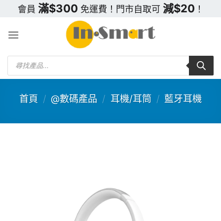
Skip
滿$300
減$20
會員
免運費！門市自取可
！
to
content
Products
search
首頁
/
@數碼產品
/
耳機/耳筒
/
藍牙耳機