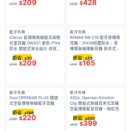
209
428
$
$
239
438
$
$
藍牙耳機
藍牙耳機
iClever 氣傳導無線藍牙超輕
REMAX RB-S18 藍牙骨傳導
兒童耳機 OWS01 紫色 IPX4
耳機｜IPX56防塵防水｜骨
防水 開放式安全設計 收音咪
傳導無線運動耳機 掛耳式無
運動耳機 學習取機 保護聽覺
線耳機 運動耳機 黑色
節省:
節省:
30
33
$
$
209
165
$
$
239
198
$
$
藍牙耳機
藍牙耳機
Soul OPENEAR PLUS 開放
SOUL Openear Emotion
式空氣傳導無線藍牙耳機
Clip 開放式無線耳夾式耳機
空氣傳導藍芽耳機 – 粉紅色
節省:
168
$
220
$
節省:
200
388
$
$
399
$
599
$