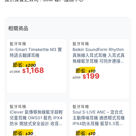
相關商品
藍牙耳機
藍牙耳機
In-Smart Timekettle M3 實
Belkin SoundForm Rhythm
時語言翻譯耳機
真無線入耳式耳機 入耳式真
無線藍牙耳機 可同步連接兩
節省:
200
$
部裝置 BT 5.3 Type C 充電
1,168
$
節省:
10
1,368
$
IPX5 等級防汗 防濺水 – 白
$
199
$
209
色
$
藍牙耳機
藍牙耳機
iClever 氣傳導無線藍牙超輕
Soul S-LIVE ANC – 混合式
兒童耳機 OWS01 藍色 IPX4
主動降噪耳機 通透模式耳機
防水 開放式安全設計 收音咪
IPX4防水耳機 藍芽5.3耳機
運動耳機 學習取機 保護聽覺
白色 SS91WH
節省:
節省:
30
10
$
$