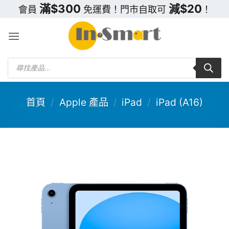
Skip
滿$300
減$20
會員
免運費！門市自取可
！
to
content
Products
search
首頁
/
Apple 產品
/
iPad
/
iPad (A16)