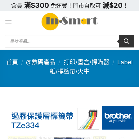
Skip
滿$300
減$20
會員
免運費！門市自取可
！
to
content
Products
search
首頁
/
@數碼產品
/
打印/墨盒/掃瞄器
/
Label
紙/標籤帶/火牛