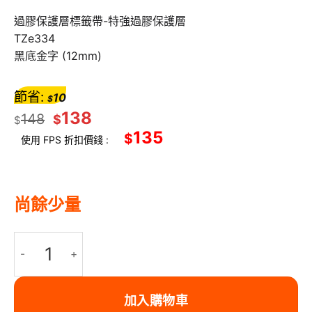
過膠保護層標籤帶-特強過膠保護層
TZe334
黑底金字 (12mm)
節省:
10
$
138
148
$
$
135
$
使用 FPS 折扣價錢 :
尚餘少量
BROTHER 12mm 過膠保護層標籤帶｜Brother標籤帶｜黑底金字｜P
加入購物車