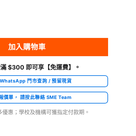
 Pro 50W 雙 USB-C PD 快充充電器 三腳接腳GaN 氮化鎵技術 香港行貨 | 
加入購物車
滿 $300 即可享
【免運費】
。
 WhatsApp 門市查詢 / 預留現貨
需報價單， 請按此聯絡 SME Team
多優惠；學校及機構可獲指定付款期。