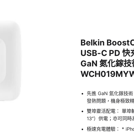
Belkin Boost
USB-C PD
GaN 氮化鎵技
WCH019MY
先進 GaN 氮化鎵技
發熱問題，機身極致
雙埠靈活配電： 單埠輸出
13″）供電；亦可同
極速充電體驗： * iPho