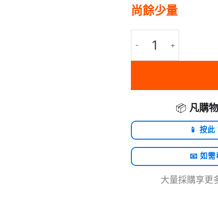
尚餘少量
Belkin BoostCharge
📦
凡購物
📱 按此
📧 如
大量採購享更