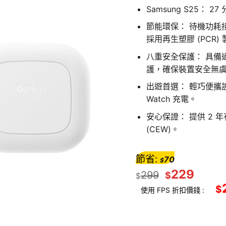
Samsung S25： 2
節能環保： 待機功耗
採用再生塑膠 (PCR)
八重安全保護： 具備過
護，確保裝置安全無
出遊首選： 輕巧便攜設
Watch 充電。
安心保證： 提供 2 年
(CEW)。
節省:
70
$
229
299
$
$
$
使用 FPS 折扣價錢 :