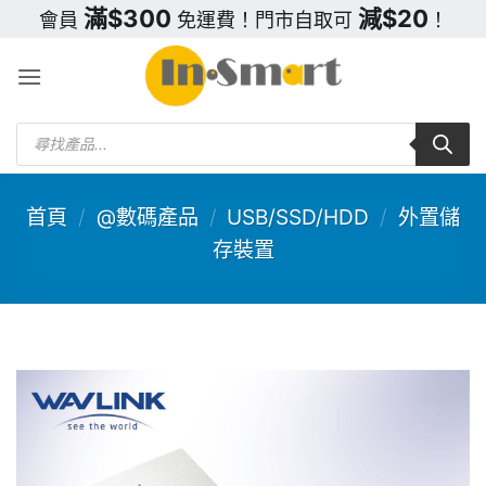
Skip
滿$300
減$20
會員
免運費！門市自取可
！
to
content
Products
search
首頁
/
@數碼產品
/
USB/SSD/HDD
/
外置儲
存裝置