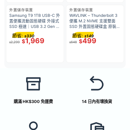
外置儲存裝置
外置儲存裝置
Samsung T9 1TB USB-C 外
WAVLINK – Thunderbolt 3
置便攜流動固態硬碟 外接式
便攜 M.2 NVME 支援雙面
SSD 極速｜USB 3.2 Gen 2
SSD 外置固態硬碟盒 原裝行
｜支援高達 2000MB/s 傳輸
貨 UTE02 三年保養
節省:
節省:
330
149
$
$
速度｜iPhone 電腦兩用｜
1,969
499
$
$
2,299
648
MU-PG1T0BWW
$
$
購滿 HK$300 免運費
14 日內有壞換貨