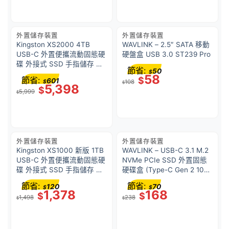
外置儲存裝置
外置儲存裝置
Kingston XS2000 4TB
WAVLINK – 2.5″ SATA 移動
USB-C 外置便攜流動固態硬
硬盤盒 USB 3.0 ST239 Pro
碟 外接式 SSD 手指儲存 極
節省:
50
$
速｜USB 3.2 Gen 2 ｜支援
58
節省:
$
601
$
108
高達 2000MB/s 傳輸速度
$
5,398
$
5,999
$
外置儲存裝置
外置儲存裝置
Kingston XS1000 新版 1TB
WAVLINK – USB-C 3.1 M.2
USB-C 外置便攜流動固態硬
NVMe PCIe SSD 外置固態
碟 外接式 SSD 手指儲存 高
硬碟盒 (Type-C Gen 2 10G)
速｜USB 3.2 Gen 2 ｜支援
ST338C 原裝行貨 一年保養
節省:
節省:
120
70
$
$
高達 1050MB/s 傳輸速度
1,378
168
$
$
1,498
238
$
$