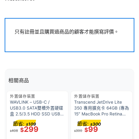
只有註冊並且購買過商品的顧客才能撰寫評價。
相關商品
外置儲存裝置
外置儲存裝置
WAVLINK – USB-C /
Transcend JetDrive Lite
USB3.0 SATA雙槽外置硬碟
350 專用擴充卡 64GB (專為
盒 2.5/3.5 HDD SSD USB
15″ MacBook Pro Retina
擴充器 讀咭器 ST336A 原裝
2013 或之前所設計)
節省:
節省:
109
300
$
$
行貨 一年保養
299
99
$
$
408
399
$
$