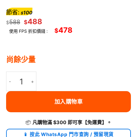
節省:
100
$
488
588
$
$
478
$
使用 FPS 折扣價錢 :
尚餘少量
WAVLINK - 雙 PCI-e NVMe M.2 SSD 外接盒 離線 Clone Max.
加入購物車
📦
凡購物滿 $300 即可享
【免運費】
。
📱 按此 WhatsApp 門市查詢 / 預留現貨