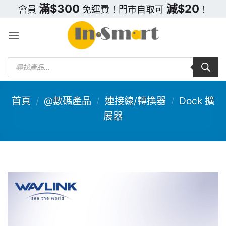
Skip
滿$300
減$20
會員
免運費！門市自取可
！
to
content
Products
search
首頁
/
@數碼產品
/
連接線/轉換器
/
Dock 擴
展器