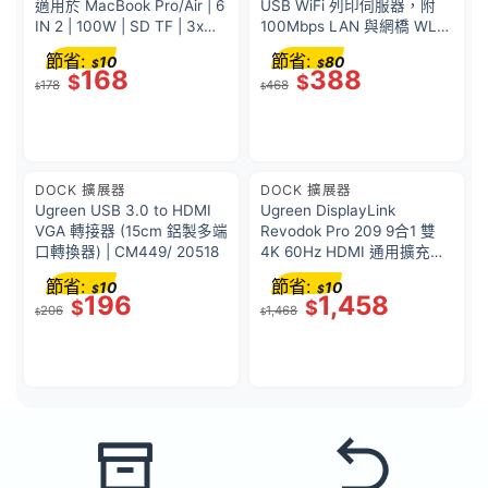
適用於 MacBook Pro/Air | 6
USB WiFi 列印伺服器，附
IN 2 | 100W | SD TF | 3x
100Mbps LAN 與網橋 WL-
USB 3.0 | Thunderbolt 3
NU516U1 原裝行貨 一年保
節省:
節省:
10
80
$
$
6K 60Hz | CM25
養
168
388
$
$
178
468
$
$
DOCK 擴展器
DOCK 擴展器
Ugreen USB 3.0 to HDMI
Ugreen DisplayLink
VGA 轉接器 (15cm 鋁製多端
Revodok Pro 209 9合1 雙
口轉換器) | CM449/ 20518
4K 60Hz HDMI 通用擴充基
座 | Mac M1/M2/M3/M4 適
節省:
節省:
10
10
$
$
用 | PD 100W | CM615/
196
1,458
$
$
206
1,468
90912
$
$