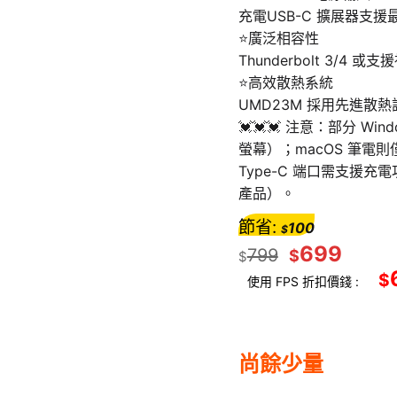
充電USB-C 擴展器支援最
⭐廣泛相容性
Thunderbolt 3/4
⭐高效散熱系統
UMD23M 採用先進
💓💓💓 注意：部分 
螢幕）；macOS 筆
Type-C 端口需支援
產品）。
節省:
100
$
699
799
$
$
$
使用 FPS 折扣價錢 :
尚餘少量