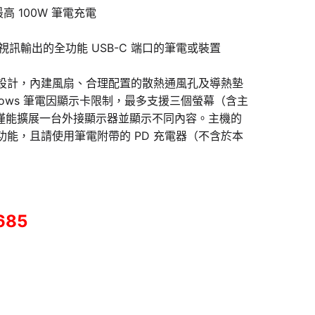
高 100W 筆電充電
 或支援視訊輸出的全功能 USB-C 端口的筆電或裝置
散熱設計，內建風扇、合理配置的散熱通風孔及導熱墊
Windows 筆電因顯示卡限制，最多支援三個螢幕（含主
電則僅能擴展一台外接顯示器並顯示不同內容。主機的
充電功能，且請使用筆電附帶的 PD 充電器（不含於本
685