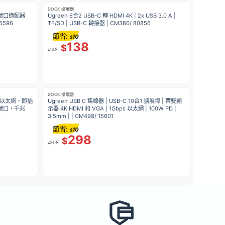
DOCK 擴展器
 多端口適配器
Ugreen 6合2 USB-C 轉 HDMI 4K | 2x USB 3.0 A |
15596
TF/SD | USB-C 轉接器 | CM380/ 80856
節省:
10
$
138
$
148
$
DOCK 擴展器
器帶以太網，即插
Ugreen USB C 集線器 | USB-C 10合1 擴展埠 | 帶雙顯
 端口，千兆
示器 4K HDMI 和 VGA | 1Gbps 以太網 | 100W PD |
4
3.5mm | | CM498/ 15601
節省:
10
$
298
$
308
$