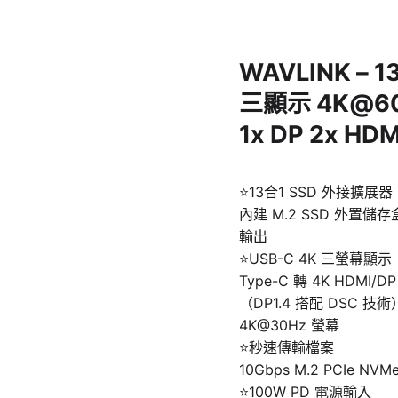
WAVLINK – 
三顯示 4K@60
1x DP 2x HD
⭐13合1 SSD 外接擴展器
內建 M.2 SSD 外置儲存盒，
輸出
⭐USB-C 4K 三螢幕顯示
Type-C 轉 4K HDMI/
（DP1.4 搭配 DSC 
4K@30Hz 螢幕
⭐秒速傳輸檔案
10Gbps M.2 PCIe NVM
⭐100W PD 電源輸入