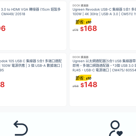
DOCK 擴展器
B 3.0 to HDMI VGA 轉接器 (15cm 鋁製多
Ugreen Revodok USB-C 集線器 5合1
CM449/ 20518
100W | 4K 30Hz | USB-A 3.0 | CM511/ 
節省:
10
$
96
168
$
178
$
DOCK 擴展器
vodok 105 USB C 集線器 5合1 多端口適配
Ugreen 以太網適配器|5合1 USB 集線
 | 100W 電源供應 | 3 個 USB-A 數據端口 |
即用，多端口網路適配器，*3個 USB 3.0
95
RJ45，USB-C 電源端口 | CM475/ 6055
節省:
10
$
08
148
$
158
$