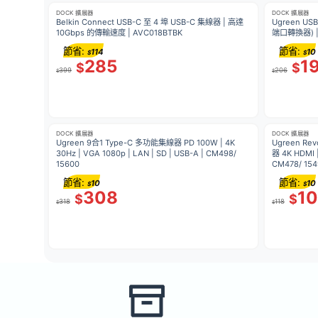
DOCK 擴展器
DOCK 擴展器
Belkin Connect USB-C 至 4 埠 USB-C 集線器 | 高達
Ugreen US
10Gbps 的傳輸速度 | AVC018BTBK
端口轉換器) | 
節省:
節省:
114
10
$
$
285
1
$
$
399
206
$
$
DOCK 擴展器
DOCK 擴展器
Ugreen 9合1 Type-C 多功能集線器 PD 100W | 4K
Ugreen Re
30Hz | VGA 1080p | LAN | SD | USB-A | CM498/
器 4K HDMI
15600
CM478/ 154
節省:
節省:
10
10
$
$
308
1
$
$
318
118
$
$