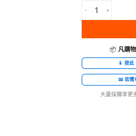
WAVLINK - 13 in 1 擴展
📦
凡購物
📱 按此
📧 如
大量採購享更