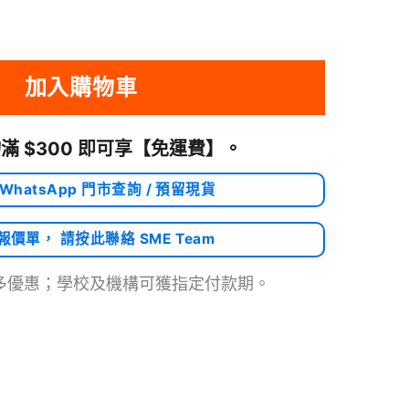
器 SSD 外置存儲盒 三顯示 4K@60 雙顯示 4K@60 100W PD 1x DP 2x 
加入購物車
滿 $300 即可享
【免運費】
。
 WhatsApp 門市查詢 / 預留現貨
需報價單， 請按此聯絡 SME Team
多優惠；學校及機構可獲指定付款期。