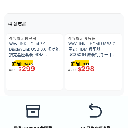
相關商品
外接顯示擴展器
外接顯示擴展器
WAVLINK – Dual 2K
WAVLINK – HDMI USB3.0
DisplayLink USB 3.0 多功能
至2K HDMI適配器
擴充基座套裝 HDMI
UG3501H 原裝行貨 一年保
DVI/VGA 輸出 千兆網口 6口
養​
節省:
節省:
410
11
$
$
USB hub UG39DK4
299
298
$
$
709
309
$
$