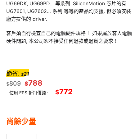
UG69DK, UG69PD… 等系列. SiliconMotion 芯片的有
UG7601, UG7602… 系列 等等的產品均支援. 但必須安裝
廠方提供的 driver.
客戶須自行檢查自己的電腦硬件規格！ 如果屬於客人電腦
硬件問題, 本公司恕不接受任何退款或退貨之要求！
節省:
21
$
788
809
$
$
772
$
使用 FPS 折扣價錢 :
尚餘少量
WAVLINK - 雙 4K @60Hz UTA21D 原裝行貨 一年保養 數量