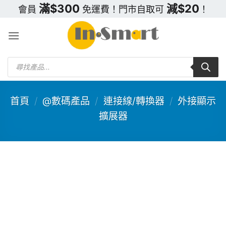
Skip
滿$300
減$20
會員
免運費！門市自取可
！
to
content
Products
search
首頁
/
@數碼產品
/
連接線/轉換器
/
外接顯示
擴展器