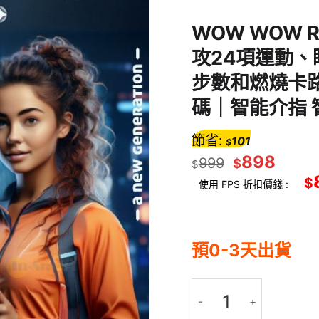
WOW WOW 
攻24項運動
步數和燃燒卡路里)
碼｜智能介指 
節省:
101
$
898
999
$
$
$
使用 FPS 折扣價錢 :
預0-3天出貨
WOW WOW Ring 超輕鈦