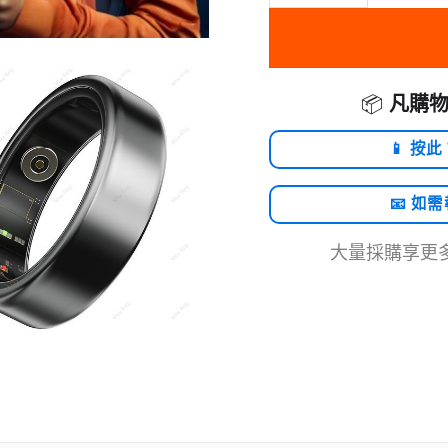
📦
凡購物
📱 按此
📧 如
大量採購享更