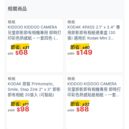
相關商品
相紙
相紙
KIDDOO KIDDOO CAMERA
KODAK 4PASS 2.1″ x 3.4″ 專
兒童即影即有相機專用 即時打
用即影即有相紙連墨盒 (30
印彩色熱感紙 – 一套四色 (藍 /
張) 適用於 Kodak Mini 2
橙 / 紅 / 綠)
Retro & Mini Shot 2 ICRG-
節省:
節省:
31
40
$
$
230
68
149
$
$
99
189
$
$
相紙
相紙
KODAK 原裝 Printomatic,
KIDDOO KIDDOO CAMERA
Smile, Step Zink 2″ x 3″ 即影
兒童即影即有相機專用 即時打
即有相紙 20張入 (可黏貼)
印彩色熱感貼紙相紙 – 一套四
色 (藍 / 橙 / 紅 / 綠) （亦適合
節省:
節省:
11
32
$
$
大多數兒童即時相機）
98
88
$
$
109
120
$
$