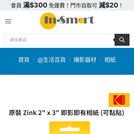
Skip
滿$300
減$20
會員
免運費！門市自取可
！
to
content
Products
search
首頁
/
@生活百貨
/
攝影器材
/
相紙