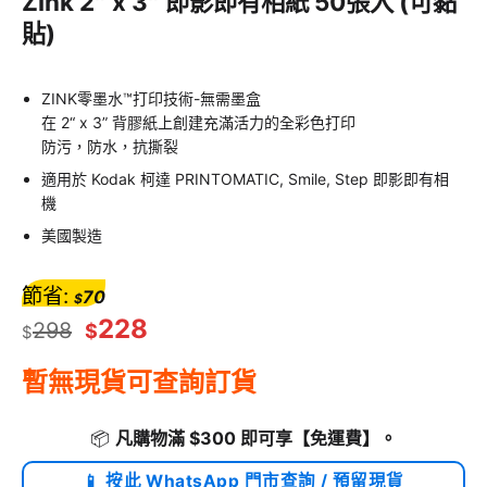
Zink 2″ x 3″ 即影即有相紙 50張入 (可黏
貼)
ZINK零墨水™打印技術-無需墨盒
在 2“ x 3” 背膠紙上創建充滿活力的全彩色打印
防污，防水，抗撕裂
適用於 Kodak 柯達 PRINTOMATIC, Smile, Step 即影即有相
機
美國製造
節省:
70
$
228
298
$
$
暫無現貨可查詢訂貨
📦
凡購物滿 $300 即可享
【免運費】
。
📱 按此 WhatsApp 門市查詢 / 預留現貨