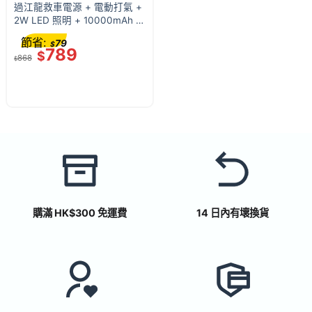
過江龍救車電源 + 電動打氣 +
2W LED 照明 + 10000mAh 行
動電源 JE10000JP, 6000cc
節省:
79
$
以下汽油車, 3000cc 以下柴
789
$
868
油車, 新型智慧跳線
$
購滿 HK$300 免運費
14 日內有壞換貨