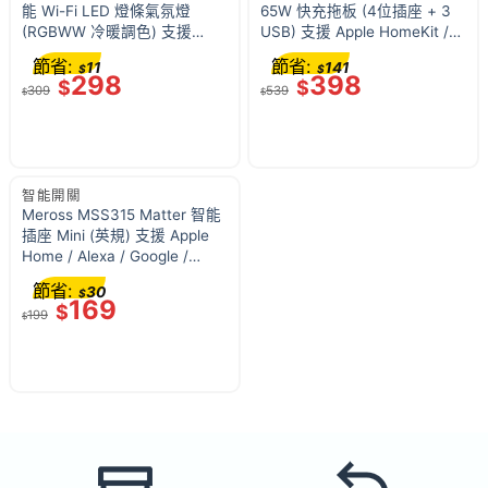
能 Wi-Fi LED 燈條氣氛燈
65W 快充拖板 (4位插座 + 3
(RGBWW 冷暖調色) 支援
USB) 支援 Apple HomeKit /
Apple HomeKit / Siri / Alexa /
Siri / Alexa / Google Assistant
節省:
節省:
11
141
$
$
Google Assistant 無需中樞
遠程開關 香港行貨
298
398
$
$
309
539
$
$
智能開關
Meross MSS315 Matter 智能
插座 Mini (英規) 支援 Apple
Home / Alexa / Google /
SmartThings 電量監測 跨平台
節省:
30
$
分控 香港行貨
169
$
199
$