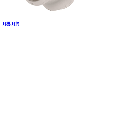
耳機/耳筒