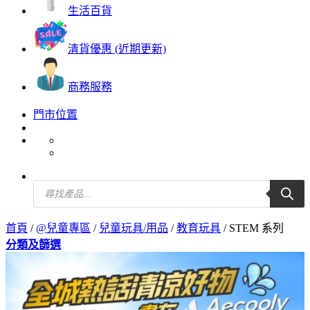
生活百貨
清貨優惠 (近期更新)
商務服務
門市位置
Products
search
首頁
/
@兒童專區
/
兒童玩具/用品
/
教育玩具
/
STEM 系列
分類及篩選