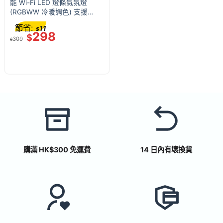
能 Wi-Fi LED 燈條氣氛燈
(RGBWW 冷暖調色) 支援
Apple HomeKit / Siri / Alexa /
節省:
11
$
Google Assistant 無需中樞
298
$
309
$
購滿 HK$300 免運費
14 日內有壞換貨