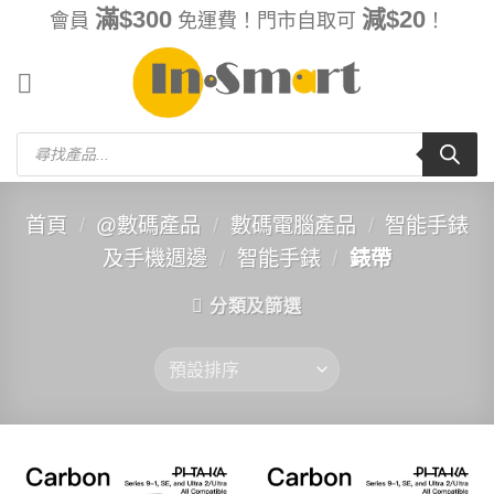
Skip
滿$300
減$20
會員
免運費！門市自取可
！
to
content
Products
search
首頁
/
@數碼產品
/
數碼電腦產品
/
智能手錶
及手機週邊
/
智能手錶
/
錶帶
分類及篩選