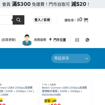
滿$300
減$20
會員
免運費！門市自取可
！
0
$
登入 / 註冊
購物車 /
門市位置
 (近期更新)
商務服務
電線
TYPE C 充電線
Connect USB4 20Gbps高速數
Belkin Connect USB4 20Gbps高速數
| 240W + 20Gbps 1.2m |
據傳輸充電線 | 240W + 20Gbps |
1.2MBK
INZ004bt2MBK
節省:
20
10
$