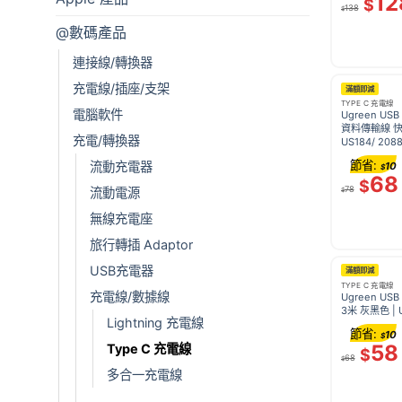
12
$
138
$
@數碼產品
連接線/轉換器
充電線/插座/支架
滿額即減
TYPE C 充電線
電腦軟件
Ugreen USB 
資料傳輸線 快速
充電/轉換器
US184/ 208
節省:
流動充電器
10
$
68
$
78
流動電源
$
無線充電座
旅行轉插 Adaptor
USB充電器
滿額即減
TYPE C 充電線
充電線/數據線
Ugreen USB
3米 灰黑色 | U
Lightning 充電線
節省:
10
$
58
Type C 充電線
$
68
$
多合一充電線