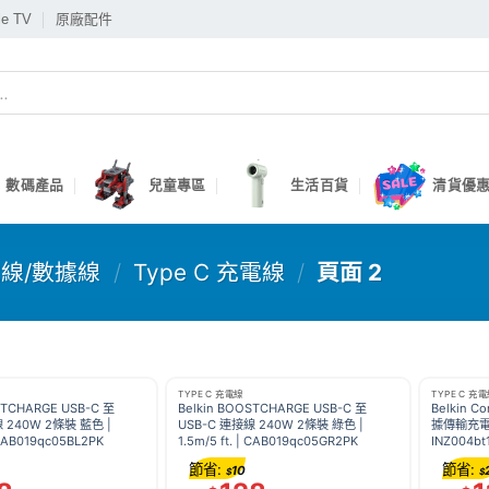
le TV
原廠配件
數碼產品
兒童專區
生活百貨
清貨優惠
線/數據線
/
Type C 充電線
/
頁面 2
TYPE C 充電線
TYPE C 充
STCHARGE USB-C 至
Belkin BOOSTCHARGE USB-C 至
Belkin 
 240W 2條裝 藍色 |
USB-C 連接線 240W 2條裝 綠色 |
據傳輸充電線 
| CAB019qc05BL2PK
1.5m/5 ft. | CAB019qc05GR2PK
INZ004bt
節省:
節省:
10
$
$