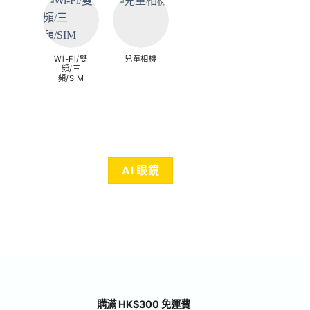
Wi-Fi/雙
兒童相機
頻/三
頻/SIM
AI 眼鏡
購滿 HK$300 免運費