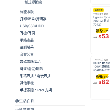
制式轉換線
滿額即減
智能眼鏡
TYPE C 充電線
Ugreen Type
打印/墨盒/掃瞄器
20V/5A 快速
70427
USB/SSD/HDD
節省:
10
$
耳機/耳筒
53
$
63
$
網絡產品
電腦螢幕
音響裝置
TYPE C 充電線
數碼電腦產品
Belkin Boos
100W 雙編
鍵盤/滑鼠/喇叭
(CAB014BT2
網路直播 / 電玩直播
節省:
10
$
82
$
其他手機
92
$
手提電腦 / iPad 支架
@生活百貨