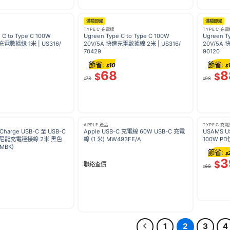
滿額即減
滿額即減
TYPE C 充電線
TYPE C 充
 C to Type C 100W
Ugreen Type C to Type C 100W
Ugreen T
充電數據線 1米 | US316/
20V/5A 快速充電數據線 2米 | US316/
20V/5A 
70429
90120
節省:
節省:
10
$
$
68
8
$
$
78
98
$
$
APPLE 產品
TYPE C 充
tCharge USB-C 至 USB-C
Apple USB-C 充電線 60W USB-C 充電
USAMS U
織尼龍充電連接線 2米 黑色
線 (1 米) MW493FE/A
100W P
MBK)
節省:
$
3
$
聯絡查價
68
$
1
2
3
4