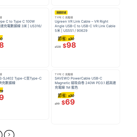
滿額即減
電線
TYPE C 充電線
ype C to Type C 100W
Ugreen VR Link Cable – VR Right
快速充電數據線 3米 | US316/
Angle USB-C to USB-C VR Link Cable
5米 | US551 / 90629
節省:
10
30
$
8
98
$
128
$
電線
TYPE C 充電線
S-SJ402 Type-C至Type-C
SAVEWO PowerCable USB-C
D快充數據線
Magnetic 磁吸自卷 240W PD3.1 超高速
充電線 1M 藍色
29
9
節省:
30
$
69
$
99
$