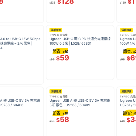
8
128
1
$
$
138
139
$
$
滿額即減
滿額即減
TYPE C 充電線
TYPE C 充
3.0 to USB-C 15W 5Gbps
Ugreen USB-C 轉 C PD 快速充電連接線
Ugreen 
充電線 – 2米 黑色 |
100W 0.5米 | L528/ 65831
100W 1米 
84
節省:
節省:
10
$
$
59
6
$
$
69
98
$
$
滿額即減
滿額即減
TYPE C 充電線
TYPE C 充
 A 轉 USB-C 5V 3A 充電線
Ugreen USB A 轉 USB-C 5V 3A 充電線
Ugreen 
S288 / 60408
3米 銀色 | US288 / 60409
US261 / 
節省:
節省:
10
$
$
58
3
$
$
68
48
$
$