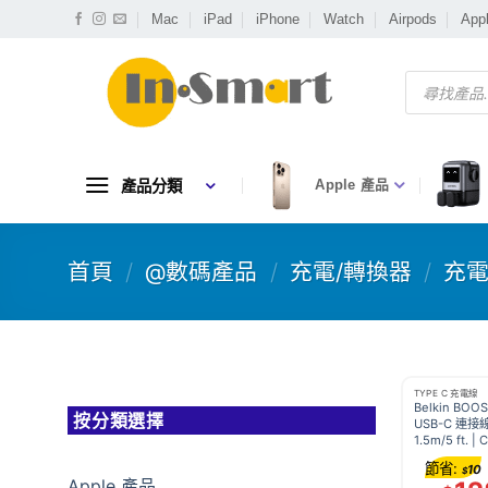
Skip
Mac
iPad
iPhone
Watch
Airpods
App
to
content
Products
search
產品分類
Apple 產品
首頁
/
@數碼產品
/
充電/轉換器
/
充電
TYPE C 充電線
Belkin BOO
按分類選擇
USB-C 連接線
1.5m/5 ft. 
節省:
10
$
Apple 產品