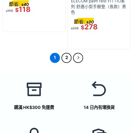
ELECOM palm rest FITTIO系
節省:
40
$
列 舒適小型手腕墊（長款）黑
118
$
158
$
色
節省:
20
$
278
$
298
$
1
2
購滿 HK$300 免運費
14 日內有壞換貨