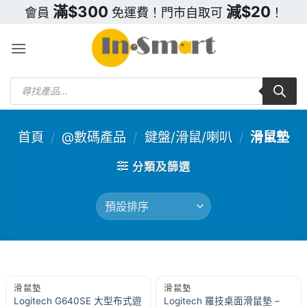
Skip
滿$300
減$20
會員
免運費！門市自取可
！
to
content
Products
search
首頁
/
@數碼產品
/
鍵盤/滑鼠/喇叭
/
滑鼠墊
分類及篩選
滑鼠墊
滑鼠墊
Logitech G640SE 大型布式遊
Logitech 羅技桌面滑鼠墊 –