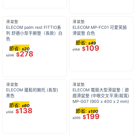
滑鼠墊
滑鼠墊
ELECOM palm rest FITTIO系
ELECOM MP-FC01 可愛笑臉
列 舒適小型手腕墊（長款）白
滑鼠墊 白色
色
節省:
49
$
109
節省:
$
20
$
158
$
278
$
298
$
滑鼠墊
滑鼠墊
ELECOM 蓬鬆的腕托 (長型)
ELECOM 電競大型滑鼠墊｜遊
黑色
戲滑鼠墊 (中眼交叉平滑/超寬)
MP-G07 (900 x 400 x 2 mm)
節省:
60
$
138
$
節省:
100
198
$
$
199
$
299
$