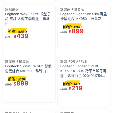
無線鍵盤
鍵盤連滑鼠套裝
Logitech WAVE KEYS 軟墊手
Logitech Signature Slim 鍵盤
託 無線 人體工學鍵盤 – 粉紅
滑鼠組合 MK950 – 石墨灰
色
節省:
100
$
899
節省:
$
260
$
999
$
439
$
699
$
鍵盤連滑鼠套裝
鍵盤 FOR APPLE
Logitech Signature Slim 鍵盤
Logitech Logitech PEBBLE
滑鼠組合 MK950 – 珍珠白
KEYS 2 K380S 跨平台藍牙鍵
盤 – 珍珠白色 920-011754｜
節省:
100
$
最多連線到四個裝置｜10個自
899
$
節省:
40
999
$
定義快捷鍵｜36個月電池壽命
$
219
$
259
(英文鍵盤)
$