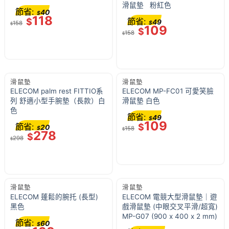
滑鼠墊 粉紅色
節省:
40
$
118
$
節省:
49
158
$
$
109
$
158
$
滑鼠墊
滑鼠墊
ELECOM palm rest FITTIO系
ELECOM MP-FC01 可愛笑臉
列 舒適小型手腕墊（長款）白
滑鼠墊 白色
色
節省:
49
$
109
節省:
$
20
$
158
$
278
$
298
$
滑鼠墊
滑鼠墊
ELECOM 蓬鬆的腕托 (長型)
ELECOM 電競大型滑鼠墊｜遊
黑色
戲滑鼠墊 (中眼交叉平滑/超寬)
MP-G07 (900 x 400 x 2 mm)
節省:
60
$