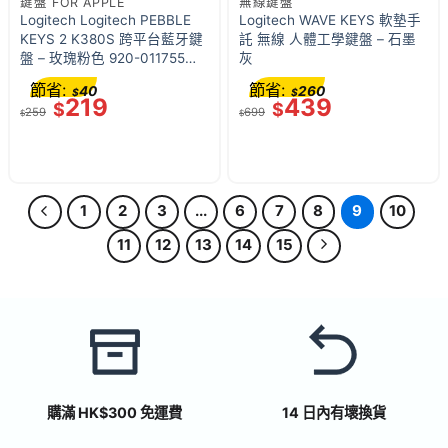
鍵盤 FOR APPLE
無線鍵盤
Logitech Logitech PEBBLE
Logitech WAVE KEYS 軟墊手
KEYS 2 K380S 跨平台藍牙鍵
託 無線 人體工學鍵盤 – 石墨
盤 – 玫瑰粉色 920-011755｜
灰
最多連線到四個裝置｜10個自
節省:
節省:
40
260
$
$
定義快捷鍵｜36個月電池壽命
219
439
$
$
259
699
(英文鍵盤)
$
$
1
2
3
...
6
7
8
9
10
11
12
13
14
15
購滿 HK$300 免運費
14 日內有壞換貨