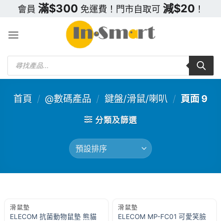
Skip
滿$300
減$20
會員
免運費！門市自取可
！
to
content
Products
search
首頁
/
@數碼產品
/
鍵盤/滑鼠/喇叭
/
頁面 9
分類及篩選
滑鼠墊
滑鼠墊
ELECOM 抗菌動物鼠墊 熊貓
ELECOM MP-FC01 可愛笑臉