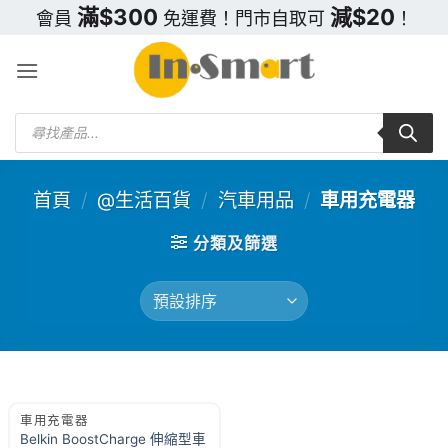
Skip
滿$300
減$20
會員
免運費！門市自取可
！
to
content
Products
search
首頁
/
@生活百貨
/
汽車用品
/
車用充電器
分類及篩選
車用充電器
Belkin BoostCharge 伸縮型車