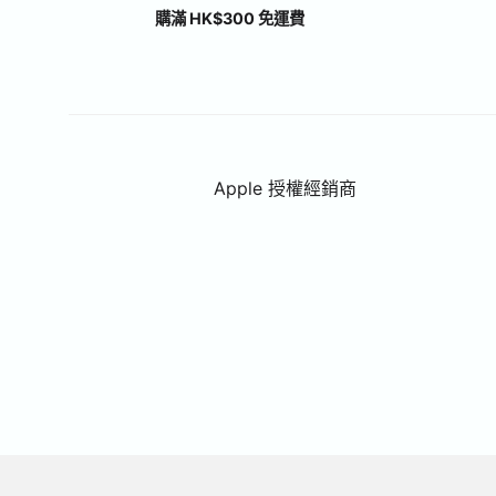
購滿 HK$300 免運費
Apple 授權經銷商