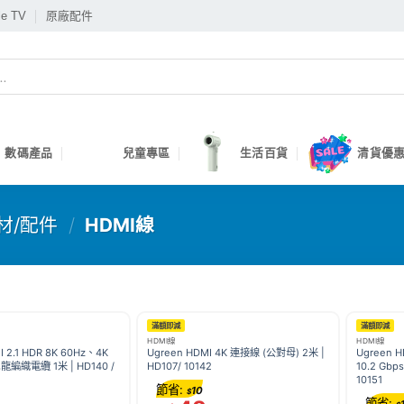
le TV
原廠配件
數碼產品
兒童專區
生活百貨
清貨優惠
材/配件
/
HDMI線
滿額即減
滿額即減
HDMI線
HDMI線
I 2.1 HDR 8K 60Hz、4K
Ugreen HDMI 4K 連接線 (公對母) 2米 |
Ugreen 
龍編織電纜 1米 | HD140 /
HD107/ 10142
10.2 Gbps
10151
節省:
10
$
節省: