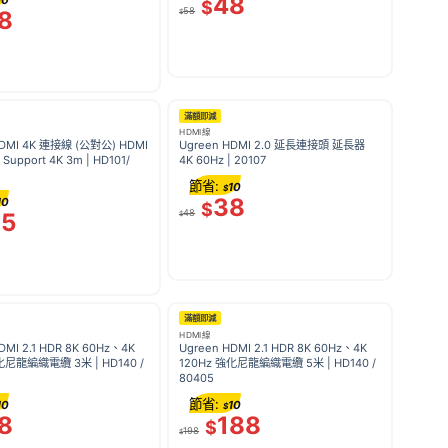
48
$
58
8
$
滿額即減
HDMI線
HDMI 4K 連接線 (公對公) HDMI
Ugreen HDMI 2.0 延長連接頭 延長器
 Support 4K 3m | HD101/
4K 60Hz | 20107
節省:
10
$
38
10
$
48
95
$
滿額即減
HDMI線
DMI 2.1 HDR 8K 60Hz、4K
Ugreen HDMI 2.1 HDR 8K 60Hz、4K
化尼龍編織電纜 3米 | HD140 /
120Hz 強化尼龍編織電纜 5米 | HD140 /
80405
節省:
10
10
$
8
188
$
198
$