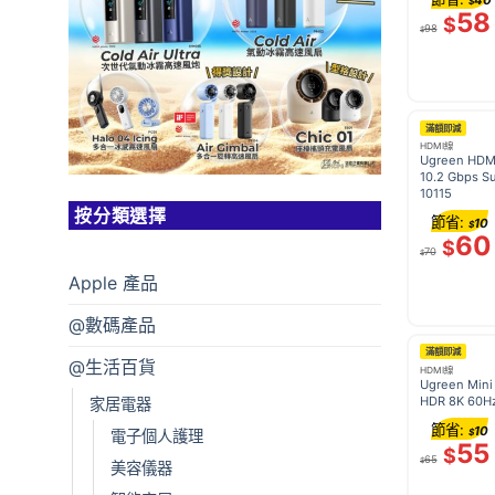
$
58
$
98
$
滿額即減
HDMI線
Ugreen HD
10.2 Gbps Su
10115
按分類選擇
節省:
10
$
60
$
70
$
Apple 產品
@數碼產品
滿額即減
@生活百貨
HDMI線
Ugreen Mini
HDR 8K 60Hz
家居電器
節省:
10
$
電子個人護理
55
$
65
$
美容儀器