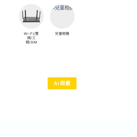
Wi-Fi/雙
兒童相機
頻/三
頻/SIM
AI 眼鏡