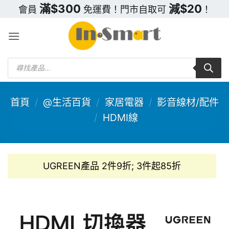
Skip
滿$300
減$20
會員
免運費！門市自取可
！
to
content
Products
search
首頁
/
@生活百貨
/
家居電器
/
影音線材/配件
/
HDMI線
UGREEN產品 2件9折; 3件起85折