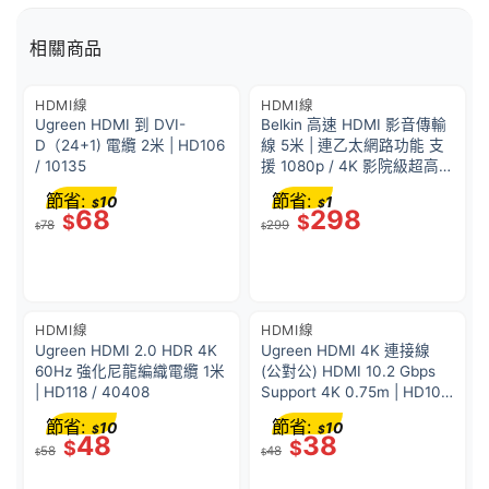
相關商品
HDMI線
HDMI線
Ugreen HDMI 到 DVI-
Belkin 高速 HDMI 影音傳輸
D（24+1) 電纜 2米 | HD106
線 5米 | 連乙太網路功能 支
/ 10135
援 1080p / 4K 影院級超高清
解像度 10.2 Gbps 高速頻寬
節省:
節省:
10
1
$
$
雙層防干擾屏蔽
68
298
$
$
78
299
$
$
HDMI線
HDMI線
Ugreen HDMI 2.0 HDR 4K
Ugreen HDMI 4K 連接線
60Hz 強化尼龍編織電纜 1米
(公對公) HDMI 10.2 Gbps
| HD118 / 40408
Support 4K 0.75m | HD101/
10151
節省:
節省:
10
10
$
$
48
38
$
$
58
48
$
$