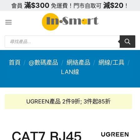
Skip
滿$300
減$20
會員
免運費！門市自取可
！
to
content
Products
search
首頁
/
@數碼產品
/
網絡產品
/
網線/工具
/
LAN線
UGREEN產品 2件9折; 3件起85折