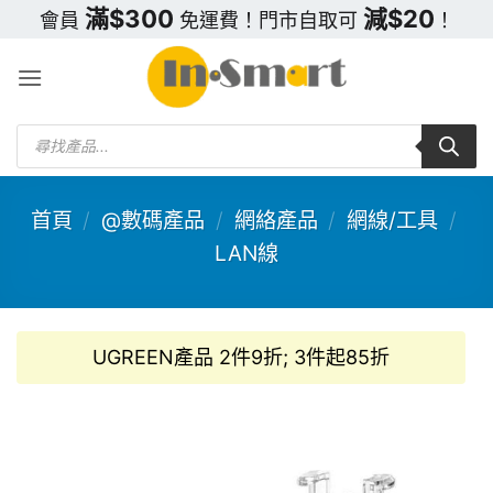
Skip
滿$300
減$20
會員
免運費！門市自取可
！
to
content
Products
search
首頁
/
@數碼產品
/
網絡產品
/
網線/工具
/
LAN線
UGREEN產品 2件9折; 3件起85折