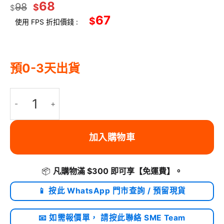
68
98
$
$
67
$
使用 FPS 折扣價錢 :
預0-3天出貨
Ugreen USB 藍牙 5.4 轉接器 PC 專用 | CM748 / 35058 數量
加入購物車
📦
凡購物滿 $300 即可享
【免運費】
。
📱 按此 WhatsApp 門市查詢 / 預留現貨
📧 如需報價單， 請按此聯絡 SME Team