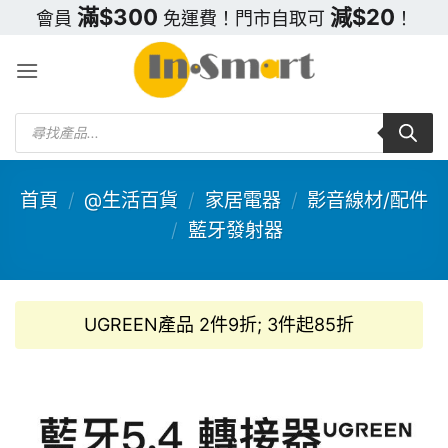
Skip
滿$300
減$20
會員
免運費！門市自取可
！
to
content
Products
search
首頁
/
@生活百貨
/
家居電器
/
影音線材/配件
/
藍牙發射器
UGREEN產品 2件9折; 3件起85折