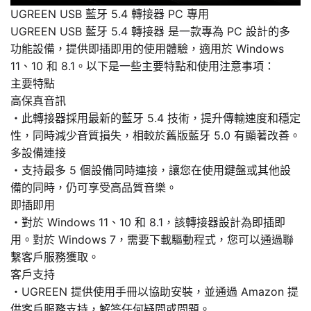
UGREEN USB 藍牙 5.4 轉接器 PC 專用
UGREEN USB 藍牙 5.4 轉接器 是一款專為 PC 設計的多
功能設備，提供即插即用的使用體驗，適用於 Windows
11、10 和 8.1。以下是一些主要特點和使用注意事項：
主要特點
高保真音訊
・此轉接器採用最新的藍牙 5.4 技術，提升傳輸速度和穩定
性，同時減少音質損失，相較於舊版藍牙 5.0 有顯著改善。
多設備連接
・支持最多 5 個設備同時連接，讓您在使用鍵盤或其他設
備的同時，仍可享受高品質音樂。
即插即用
・對於 Windows 11、10 和 8.1，該轉接器設計為即插即
用。對於 Windows 7，需要下載驅動程式，您可以通過聯
繫客戶服務獲取。
客戶支持
・UGREEN 提供使用手冊以協助安裝，並通過 Amazon 提
供客戶服務支持，解答任何疑問或問題。