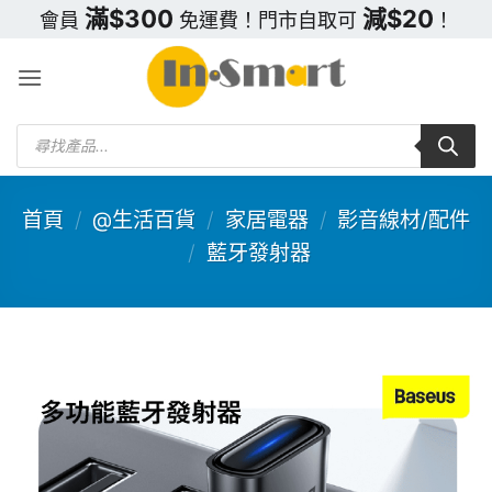
Skip
滿$300
減$20
會員
免運費！門市自取可
！
to
content
Products
search
首頁
/
@生活百貨
/
家居電器
/
影音線材/配件
/
藍牙發射器