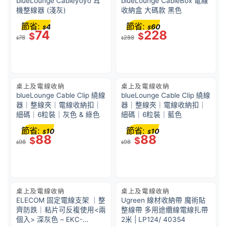
blueLounge Cableyoyo 耳
blueLounge CableBox 電線
機整線器 (淺灰)
收納盒 大碼款 黑色
節省:
節省:
4
60
$
$
74
228
$
$
78
288
$
$
桌上及電線收納
桌上及電線收納
blueLounge Cable Clip 繞線
blueLounge Cable Clip 繞線
器｜整線夾｜電線收納扣｜
器｜整線夾｜電線收納扣｜
細碼｜6粒裝｜灰色 & 綠色
細碼｜6粒裝｜藍色
節省:
節省:
10
10
$
$
88
88
$
$
98
98
$
$
桌上及電線收納
桌上及電線收納
ELECOM 固定電線支架 ｜整
Ugreen 線材收納帶 魔術貼
齊防跌｜粘片可反複使用<兩
整線帶 多用途纜線電線扎帶
個入> 深灰色 – EKC-
2米 | LP124/ 40354