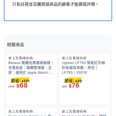
只有註冊並且購買過商品的顧客才能撰寫評價。
相關商品
桌上及電線收納
桌上及電線收納
Baseus 電纜充電器繞線器｜
Ugreen LP793 智能紅外線
充電底座｜線纜整理器｜支
防偷窺探測儀 – 黑色 |
架｜適用於 Apple Watch 充
LP793 / 35579
電線使用｜白色
節省:
節省:
131
20
$
$
68
78
$
$
199
98
$
$
桌上及電線收納
桌上及電線收納