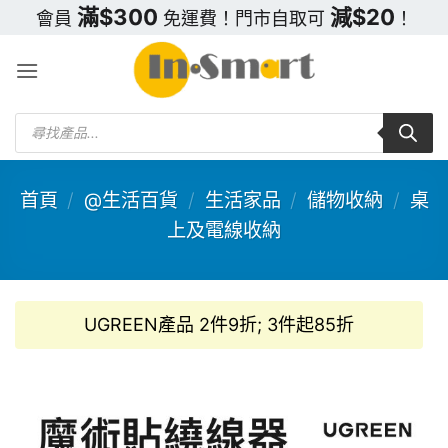
Skip
滿$300
減$20
會員
免運費！門市自取可
！
to
content
Products
search
首頁
/
@生活百貨
/
生活家品
/
儲物收納
/
桌
上及電線收納
UGREEN產品 2件9折; 3件起85折