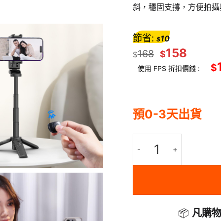
斜，穩固支撐，方便拍攝
節省:
10
$
158
168
$
$
$
使用 FPS 折扣價錢 :
預0-3天出貨
ULANZI 優籃子 JJ02 藍牙
📦
凡購物