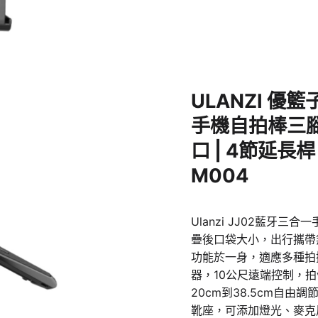
ULANZI 優籃
手機自拍棒三腳架
口 | 4節延長桿 
M004
Ulanzi JJ02藍牙
疊後口袋大小，出行攜帶
功能於一身，適應多種拍
器，10公尺遠端控制，拍
20cm到38.5cm自
靴座，可添加燈光、麥克