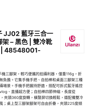
子 JJ02 藍牙三合一
 – 黑色 | 雙冷靴
| 48548001-
三合一手機三腳架，輕巧便攜的拍攝利器，僅重116g，折
無負擔。它集手機手把、自拍棒和桌面三腳架三種
攝場景。手機手把握持舒適，搭配可拆式藍牙遙控
vlog、直播超方便；自拍棒四節伸縮，長度從
由調節，夾頭360度旋轉，橫豎屏切換輕鬆，還配備雙冷
風；桌上型三腳架腳架可自由折疊，夾頭225度傾