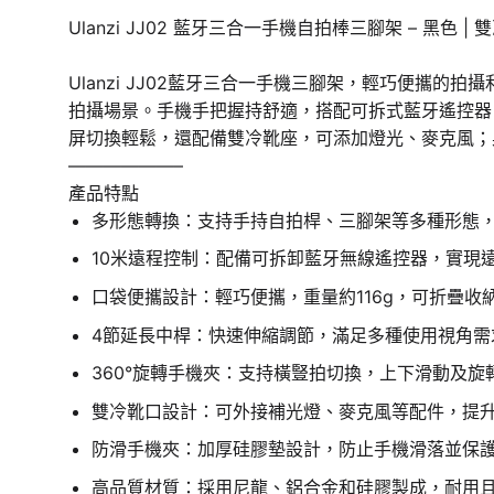
Ulanzi JJ02 藍牙三合一手機自拍棒三腳架 – 黑色 | 
Ulanzi JJ02藍牙三合一手機三腳架，輕巧便攜
拍攝場景。手機手把握持舒適，搭配可拆式藍牙遙控器，1
屏切換輕鬆，還配備雙冷靴座，可添加燈光、麥克風；
——————–
產品特點
多形態轉換：支持手持自拍桿、三腳架等多種形態
10米遠程控制：配備可拆卸藍牙無線遙控器，實現
口袋便攜設計：輕巧便攜，重量約116g，可折疊
4節延長中桿：快速伸縮調節，滿足多種使用視角需
360°旋轉手機夾：支持橫豎拍切換，上下滑動及旋
雙冷靴口設計：可外接補光燈、麥克風等配件，提
防滑手機夾：加厚硅膠墊設計，防止手機滑落並保
高品質材質：採用尼龍、鋁合金和硅膠製成，耐用