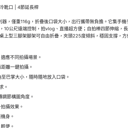
雙冷靴口 | 4節延長桿
的拍攝利器，僅重116g，折疊後口袋大小，出行攜帶無負擔。它集
0公尺遠端控制，拍vlog、直播超方便；自拍棒四節伸縮，長度從
桌上型三腳架腳架可自由折疊，夾頭225度傾斜，穩固支撐，方
，適應不同拍攝場景。
遠距離一鍵拍攝。
收納至巴掌大小，隨時隨地放入口袋。
求。
轉調節構圖角度。
升拍攝效果。
護機身。
且輕便。