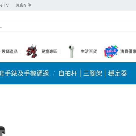
le TV
原廠配件
數碼產品
兒童專區
生活百貨
清貨優惠
能手錶及手機週邊
/
自拍杆 | 三腳架 | 穩定器