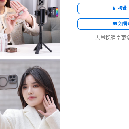
📱 按此
📧 如
大量採購享更