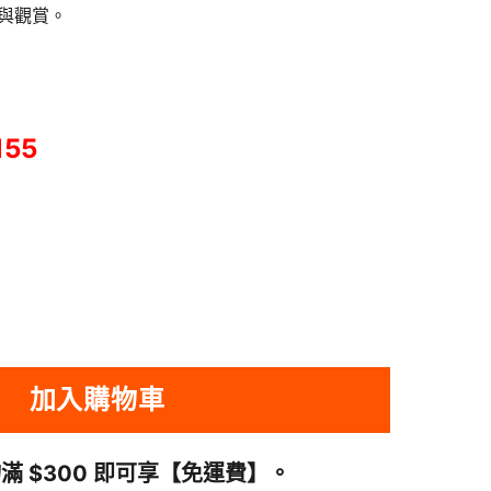
與觀賞。
155
三合一手機自拍棒三腳架 - 黑色 | 雙冷靴口 | 4節延長桿 | 48548001-M0
加入購物車
滿 $300 即可享
【免運費】
。