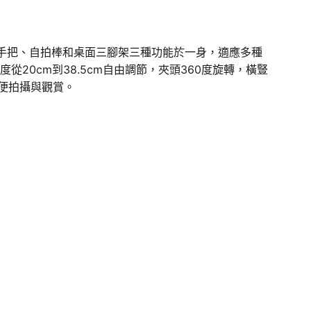
手機手把、自拍棒和桌面三腳架三種功能於一身，適應多種
20cm到38.5cm自由調節，夾頭360度旋轉，橫豎
便拍攝與觀賞。