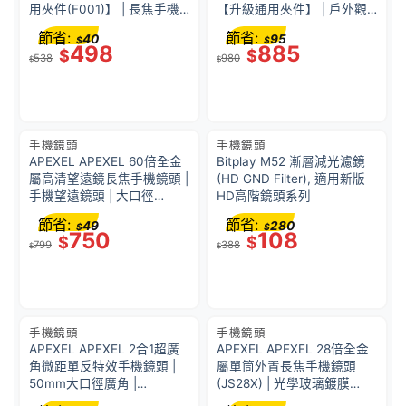
用夾件(F001)】 | 長焦手機
【升級通用夾件】 | 戶外觀
鏡頭 | 高清鍍膜玻璃鏡片 |
鳥/賞花/演唱會遠攝| 附三腳
節省:
節省:
40
95
$
$
光學變焦系統 | 望遠鏡功能 |
架+通用夾子 | ≤4%低畸變 |
498
885
$
$
538
980
38763002
53416001
$
$
手機鏡頭
手機鏡頭
APEXEL APEXEL 60倍全金
Bitplay M52 漸層減光濾鏡
屬高清望遠鏡長焦手機鏡頭 |
(HD GND Filter), 適用新版
手機望遠鏡頭 | 大口徑
HD高階鏡頭系列
50mm | 色彩高飽和 | 配寘專
節省:
節省:
49
280
$
$
業戶外三脚架 | 望遠鏡功能 |
750
108
$
$
799
388
38762001
$
$
手機鏡頭
手機鏡頭
APEXEL APEXEL 2合1超廣
APEXEL APEXEL 28倍全金
角微距單反特效手機鏡頭 |
屬單筒外置長焦手機鏡頭
50mm大口徑廣角 |
(JS28X) | 光學玻璃鍍膜
38759001
+BK4棱鏡組合 | 望遠鏡功能