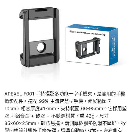
APEXEL F001 手持攝影多功能一字手機夾，是實用的手機
攝影配件，適配 99% 主流智慧型手機，伸展範圍 7-
10cm，相容厚度≤17mm，夾持範圍 66-95mm。它採用塑
膠 + 鋁合金 + 矽膠 + 不銹鋼材質，重 42g，尺寸
85x60x25mm，輕巧易攜。兩側厚矽膠墊防滑不壓屏，矽
膠凹槽設計避按手機按鍵，還具自動縮小功能。左右側有