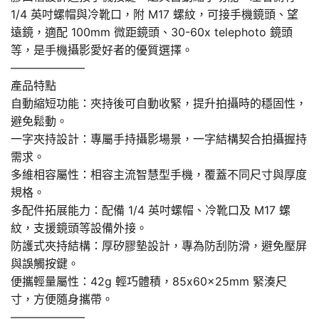
1/4 英吋螺帽與冷靴口，附 M17 螺紋，可接手機鏡頭、望
遠鏡，適配 100mm 微距鏡頭、30-60x telephoto 鏡頭
等，是手機攝影愛好者的優質選擇。
——————–
產品特點
自動縮短功能：夾持後可自動收緊，提升拍攝時的穩固性，
避免鬆動。
一字夾持設計：專屬手持攝影場景，一字結構契合拍攝握持
需求。
多維相容屬性：相容主流智慧型手機，覆蓋不同尺寸與厚度
規格。
多配件拓展能力：配備 1/4 英吋螺帽、冷靴口及 M17 螺
紋，支援鏡頭等設備外接。
防護式夾持結構：厚矽膠墊設計，專為防刮防滑，避免壓屏
與誤觸按鍵。
便攜輕量屬性：42g 輕巧體積，85x60x25mm 緊湊尺
寸，方便隨身攜帶。
——————–