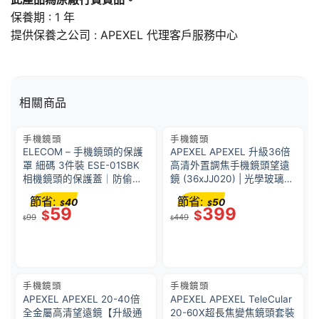
保養期 : 1 年
提供保養之公司 : APEXEL 代理客戶服務中心
相關商品
手機鏡頭
手機鏡頭
ELECOM – 手機鏡頭的保護
APEXEL APEXEL 升級36倍
罩 細碼 3件裝 ESE-01SBK
高清外置調焦手機鏡頭望遠
相機鏡頭的保護蓋｜防偷窺
鏡 (36xJJ020) | 光學玻璃鍍
神器｜防黑客鏡頭貼｜防偷
膜+BK4棱鏡組合 | 高清分辨
節省:
節省:
40
50
$
$
窺器鏡頭｜私隱保護蓋｜安
率 | 望遠鏡功能 | 41433001
59
399
$
$
99
449
裝簡單｜保護隱私｜防監視
$
$
｜撥動開關
手機鏡頭
手機鏡頭
APEXEL APEXEL 20-40倍
APEXEL APEXEL TeleCular
全金屬高清望遠鏡【升級通
20-60X超長焦變焦鏡頭套裝