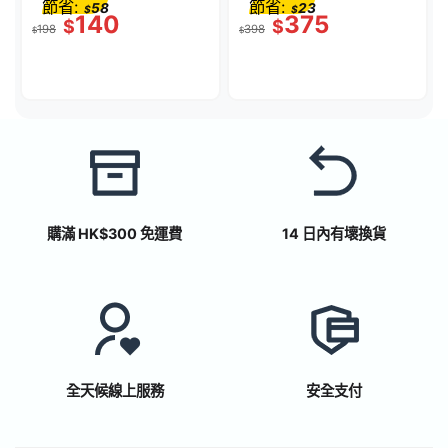
節省:
節省:
58
23
$
$
| 41432001
140
375
$
$
198
398
$
$
購滿 HK$300 免運費
14 日內有壞換貨
全天候線上服務
安全支付