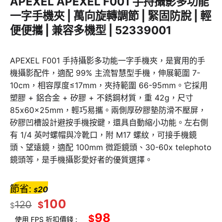
APEXEL APEXEL F001 手持攝影多功能
一字手機夾 | 萬向旋轉調節 | 緊固防脫 | 輕
便便攜 | 兼容多機型 | 52339001
APEXEL F001 手持攝影多功能一字手機夾，是實用的手
機攝影配件，適配 99% 主流智慧型手機，伸展範圍 7-
10cm，相容厚度≤17mm，夾持範圍 66-95mm。它採用
塑膠 + 鋁合金 + 矽膠 + 不銹鋼材質，重 42g，尺寸
85x60x25mm，輕巧易攜。兩側厚矽膠墊防滑不壓屏，
矽膠凹槽設計避按手機按鍵，還具自動縮小功能。左右側
有 1/4 英吋螺帽與冷靴口，附 M17 螺紋，可接手機鏡
頭、望遠鏡，適配 100mm 微距鏡頭、30-60x telephoto
鏡頭等，是手機攝影愛好者的優質選擇。
節省:
20
$
100
120
$
$
98
$
使用 FPS 折扣價錢 :