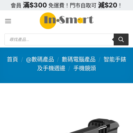
Skip
滿$300
減$20
會員
免運費！門市自取可
！
to
content
Products
search
首頁
/
@數碼產品
/
數碼電腦產品
/
智能手錶
及手機週邊
/
手機鏡頭