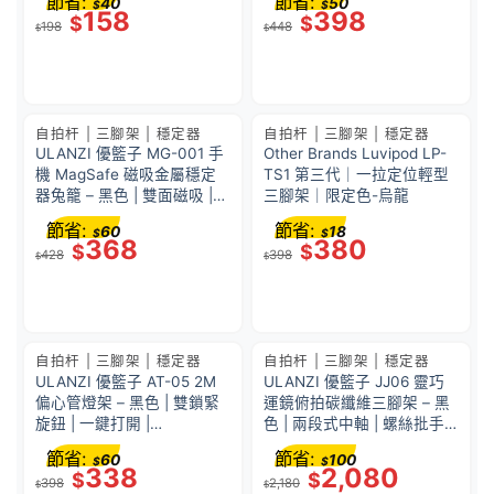
節省:
節省:
40
50
$
$
T001
158
398
$
$
198
448
$
$
自拍杆 | 三腳架 | 穩定器
自拍杆 | 三腳架 | 穩定器
ULANZI 優籃子 MG-001 手
Other Brands Luvipod LP-
機 MagSafe 磁吸金屬穩定
TS1 第三代｜一拉定位輕型
器兔籠 – 黑色 | 雙面磁吸 |
三腳架｜限定色-烏龍
多接口拓展 | 49015001-
節省:
節省:
60
18
$
$
C001
368
380
$
$
428
398
$
$
自拍杆 | 三腳架 | 穩定器
自拍杆 | 三腳架 | 穩定器
ULANZI 優籃子 AT-05 2M
ULANZI 優籃子 JJ06 靈巧
偏心管燈架 – 黑色 | 雙鎖緊
運鏡俯拍碳纖維三腳架 – 黑
旋鈕 | 一鍵打開 |
色 | 兩段式中軸 | 螺絲批手
48926001-T083
柄 | 18kg承重 | 50778001-
節省:
節省:
60
100
$
$
T081
338
2,080
$
$
398
2,180
$
$