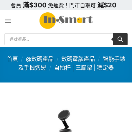
Skip
滿$300
減$20
會員
免運費！門市自取可
！
to
content
Products
search
首頁
/
@數碼產品
/
數碼電腦產品
/
智能手錶
及手機週邊
/
自拍杆 | 三腳架 | 穩定器