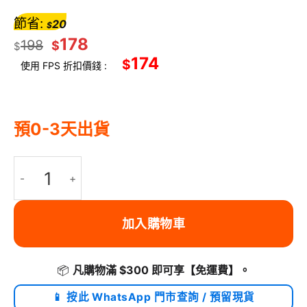
節省:
20
$
178
198
$
$
174
$
使用 FPS 折扣價錢 :
預0-3天出貨
ULANZI 優籃子 MT-85 小火炬二代磁吸手機支架 - 黑色 | 雙面磁吸 | 
加入購物車
📦
凡購物滿 $300 即可享
【免運費】
。
📱 按此 WhatsApp 門市查詢 / 預留現貨