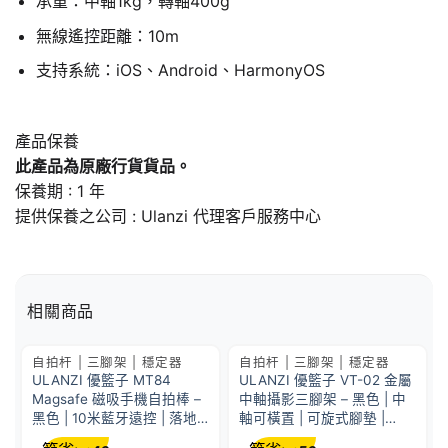
承重：中軸1kg，轉軸400g
無線遙控距離：10m
支持系統：iOS、Android、HarmonyOS
產品保養
此產品為原廠行貨貨品。
保養期 : 1 年
提供保養之公司 : Ulanzi 代理客戶服務中心
相關商品
自拍杆 | 三腳架 | 穩定器
自拍杆 | 三腳架 | 穩定器
ULANZI 優籃子 MT84
ULANZI 優籃子 VT-02 金屬
Magsafe 磁吸手機自拍棒 –
中軸攝影三腳架 – 黑色 | 中
黑色 | 10米藍牙遠控 | 落地
軸可橫置 | 可旋式腳墊 |
三腳架模式 | 49010001-
48967001-2778