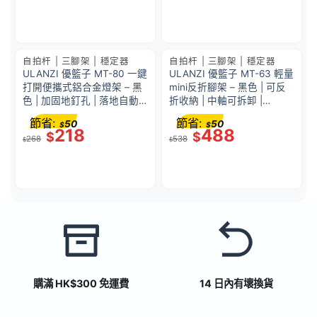
自拍杆 | 三腳架 | 穩定器
自拍杆 | 三腳架 | 穩定器
ULANZI 優籃子 MT-80 一鍵
ULANZI 優籃子 MT-63 輕量
打開便攜式鋁合金燈架 – 黑
mini反折腳架 – 黑色 | 可反
色 | 加固地釘孔 | 落地自動
折收納 | 中軸可拆卸 |
展開 | 51640001-T171A
48960001-T028GBB1
節省:
節省:
50
50
$
$
218
488
$
$
268
538
$
$
購滿 HK$300 免運費
14 日內有壞換貨