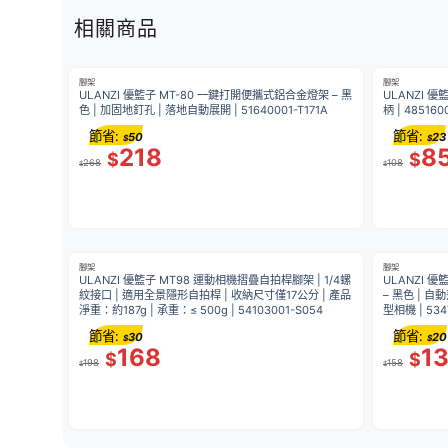
相關商品
腳架
腳架
ULANZI 優籃子 MT-80 一鍵打開便攜式鋁合金燈架 – 黑
ULANZI 優
色 | 加固地釘孔 | 落地自動展開 | 51640001-T171A
柄 | 485160
節省:
節省:
50
23
$
$
218
8
$
$
268
108
$
$
腳架
腳架
ULANZI 優籃子 MT98 運動相機摺疊自拍桿腳架 | 1/4螺
ULANZI 
紋接口 | 適用全景隱形自拍桿 | 收納尺寸僅17公分 | 產品
– 黑色 | 自
淨重：約187g | 承重：≤ 500g | 54103001-S054
型相機 | 534
節省:
節省:
30
20
$
$
168
1
$
$
198
158
$
$