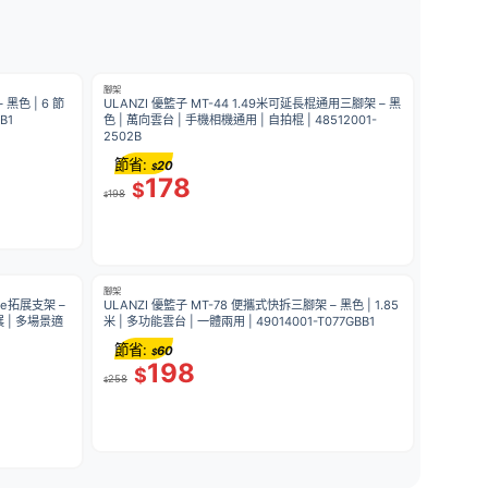
腳架
 黑色 | 6 節
ULANZI 優籃子 MT-44 1.49米可延長棍通用三腳架 – 黑
B1
色 | 萬向雲台 | 手機相機通用 | 自拍棍 | 48512001-
2502B
節省:
20
$
178
$
198
$
腳架
afe拓展支架 –
ULANZI 優籃子 MT-78 便攜式快拆三腳架 – 黑色 | 1.85
展 | 多場景適
米 | 多功能雲台 | 一體兩用 | 49014001-T077GBB1
節省:
60
$
198
$
258
$