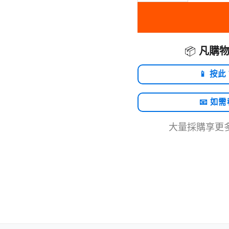
📦
凡購物
📱 按此
📧 如
大量採購享更