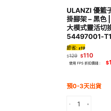
ULANZI 優籃
掛腳架 – 黑色 
大模式靈活切換 
54497001-T
節省:
19
$
110
129
$
$
$
使用 FPS 折扣價錢 :
預0-3天出貨
ULANZI 優籃子 MT88 膠囊