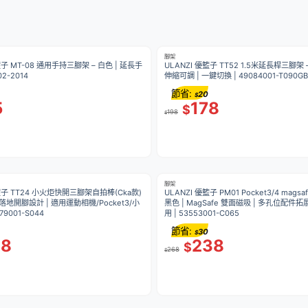
腳架
籃子 MT-08 通用手持三腳架 – 白色 | 延長手
ULANZI 優籃子 TT52 1.5米延長桿三腳架 –
02-2014
伸縮可調 | 一鍵切換 | 49084001-T090GB
節省:
20
$
5
178
$
198
$
腳架
優籃子 TT24 小火炬快開三腳架自拍棒(Cka款)
ULANZI 優籃子 PM01 Pocket3/4 mags
動落地開腳設計 | 適用運動相機/Pocket3/小
黑色 | MagSafe 雙面磁吸 | 多孔位配件拓
79001-S044
用 | 53553001-C065
節省:
30
$
38
238
$
268
$