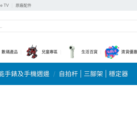
le TV
原廠配件
數碼產品
兒童專區
生活百貨
清貨優惠
能手錶及手機週邊
/
自拍杆 | 三腳架 | 穩定器