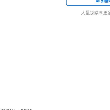
📧 如
大量採購享更