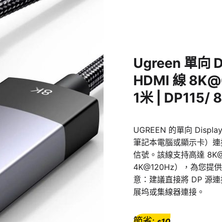
Ugreen 單向 D
HDMI 線 8K@
1米 | DP115/ 
UGREEN 的單向 Displ
筆記本電腦或顯示卡）連
信號。該線支持高達 8K
4K@120Hz），為您
意：建議直接將 DP 源
展坞或集線器連接。
節省:
10