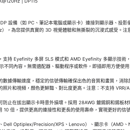
@120Hz | DP115
 線使您能夠將 DP 設備（如 PC、筆記本電腦或顯示卡）連接到顯示
0Hz），為您提供真實的 3D 視覺體驗和無撕裂的沉浸式感受。注意
線，支持 Eyefinity 多屏 SLS 模式和 AMD Eyefinit
不同內容。無需適配器、驅動程序或軟件，即插即用方便使用。注意
4Gbps 的數據傳輸速度，穩定的信號傳輸確保出色的音質和畫質，消除屏幕
您享受更真實的照片和視頻，顏色更鮮豔、對比度更高。注意：不支持 VRR/A
的無扣設計可防止在拔出顯示卡時意外損壞。採用 28AWG 鍍錫銅和
用 10 倍，提供更高的連接性和更長的使用壽命，實現更好的信
ll Optiplex/Precision/XPS、Lenovo）、顯示卡（AMD、