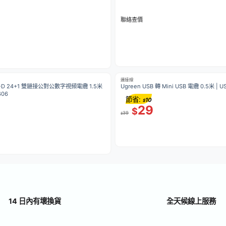
聯絡查價
連接線
VI-D 24+1 雙鏈接公對公數字視頻電纜 1.5米
Ugreen USB 轉 Mini USB 電纜 0.5米 | US
606
節省:
10
$
29
$
39
$
14 日內有壞換貨
全天候線上服務