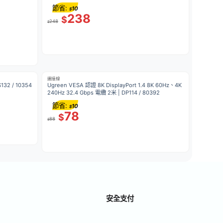
節省:
10
$
238
$
248
$
連接線
132 / 10354
Ugreen VESA 認證 8K DisplayPort 1.4 8K 60Hz、4K
240Hz 32.4 Gbps 電纜 2米 | DP114 / 80392
節省:
10
$
78
$
88
$
安全支付