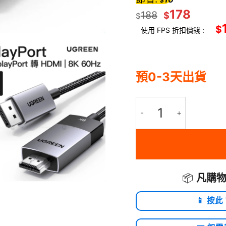
$
178
188
$
$
$
使用 FPS 折扣價錢 :
預0-3天出貨
Ugreen 單向 DisplayPort
📦
凡購物
📱 按此