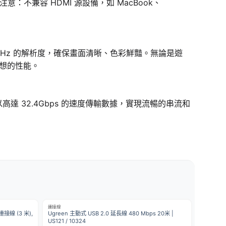
意：不兼容 HDMI 源設備，如 MacBook、
4K@120Hz 的解析度，確保畫面清晰、色彩鮮豔。無論是遊
想的性能。
 32.4Gbps 的速度傳輸數據，實現流暢的串流和
連接線
 連接線 (3 米),
Ugreen 主動式 USB 2.0 延長線 480 Mbps 20米 |
US121 / 10324