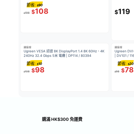
節省:
90
$
108
119
$
$
198
$
連接線
連接線
Ugreen VESA 認證 8K DisplayPort 1.4 8K 60Hz、4K
Ugreen D
240Hz 32.4 Gbps 5米 電纜 | DP114 / 80394
| DV101 / 11
節省:
節省:
10
20
$
$
98
78
$
$
108
98
$
$
購滿 HK$300 免運費