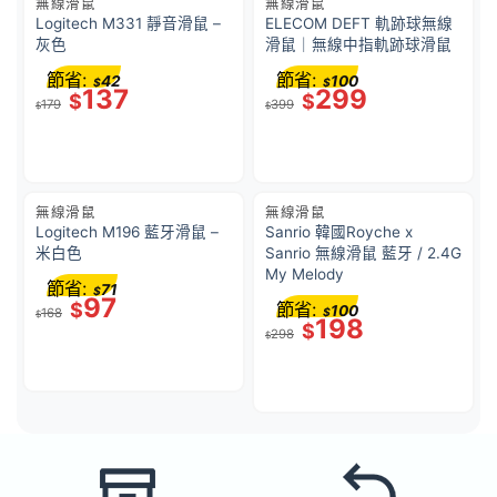
無線滑鼠
無線滑鼠
Logitech M331 靜音滑鼠 –
ELECOM DEFT 軌跡球無線
灰色
滑鼠｜無線中指軌跡球滑鼠
節省:
節省:
42
100
$
$
137
299
$
$
179
399
$
$
無線滑鼠
無線滑鼠
Logitech M196 藍牙滑鼠 –
Sanrio 韓國Royche x
米白色
Sanrio 無線滑鼠 藍牙 / 2.4G
My Melody
節省:
71
$
97
$
節省:
100
168
$
$
198
$
298
$