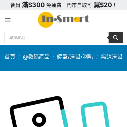
Skip
滿$300
減$20
會員
免運費！門市自取可
！
to
content
Products
search
首頁
/
@數碼產品
/
鍵盤/滑鼠/喇叭
/
無線滑鼠