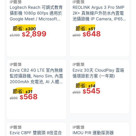
IP鏡頭
IP鏡頭
Logitech Reach 可調式教育
REOLINK Argus 3 Pro 5MP
攝影機 1080p 60fps 適用於
2K+ 真無線戶外防水內置電
Google Meet / Microsoft
池攝錄機 IP Camera, IP65
Teams / Zoom [配底座安裝]
防水, 2.4G / 5G 雙頻 Wi-Fi,
節省:
節省:
300
51
$
$
960-001670
125 度廣角, AI 智能人形、車
2,899
648
$
$
3,199
699
輛及寵物偵測
$
$
IP鏡頭
IP鏡頭
Ezviz CB2 4G LTE 室內無線
Ezviz 30天 CloudPlay 雲端
監控攝錄機, Nano Sim, 內置
循環錄影方案 (一年期)
2000mAh 充電池, AI 人體移
節省:
14
$
動辦識, AOV, 超高清 2K
545
節省:
$
31
$
559
3MP, 標準或縮時錄影, 強力
$
568
$
599
磁力底座, 紅外線夜視 (白色)
$
IP鏡頭
IP鏡頭
Ezviz C8PF 雙鏡頭 8倍混合
IMOU PIR 運動探測器