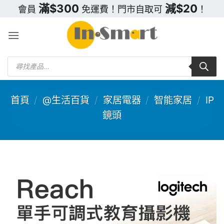
Skip
滿$300
減$20
會員
免運費！門市自取可
！
to
content
Products
search
首頁
/
@生活百貨
/
家居電器
/
智能家居
/
IP
鏡頭