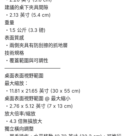
建議的桌下夾具間隙
・2.13 英寸 (5.4 cm)
重量
・1.5 公斤 (3.3 磅)
表面質感
・兩側夾具有防刮擦的抓地層
技術規格
・覆蓋範圍與可調性
———————————–
桌面表面視野範圍
最大縮放：
・11.81 x 21.65 英寸 (30 x 55 cm)
桌面表面視野範圍 @ 最大縮小
・2.76 x 5.12 英寸 (7 x 13 cm)
放大倍率/縮放
・4.3 倍無損放大
獨立橫向調整