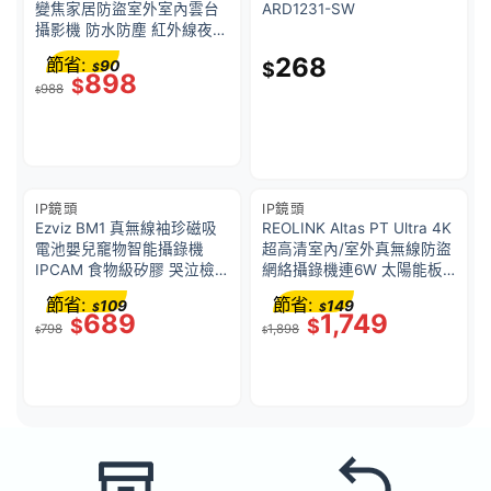
變焦家居防盜室外室內雲台
ARD1231-SW
攝影機 防水防塵 紅外線夜視
人體偵測 雲端儲存
268
節省:
90
$
$
898
$
988
$
IP鏡頭
IP鏡頭
Ezviz BM1 真無線袖珍磁吸
REOLINK Altas PT Ultra 4K
電池嬰兒竉物智能攝錄機
超高清室內/室外真無線防盜
IPCAM 食物級矽膠 哭泣檢
網絡攝錄機連6W 太陽能板,
測 主動安撫音樂播放
IP65 防水, 內置電池, Wi-Fi
節省:
節省:
109
149
$
$
6 雙頻無線, 360度雲台, AI
689
1,749
$
$
798
1,898
智能追蹤, 全彩色夜視
$
$