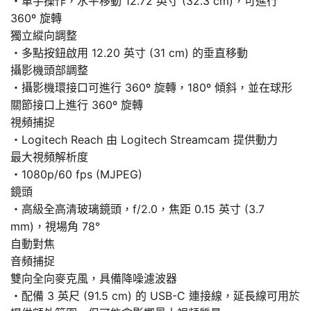
・單手操作，水平移動 12.72 英寸 (32.3 cm)，可進行
360º 旋轉
獨立縱向調整
・多點按鈕啟用 12.20 英寸 (31 cm) 的垂直移動
攝影機頭部調整
・攝影機環接口可進行 360º 旋轉，180º 傾斜，並在球形
關節接口上進行 360º 旋轉
視頻捕捉
・Logitech Reach 由 Logitech Streamcam 提供動力
最大視頻解析度
・1080p/60 fps (MJPEG)
鏡頭
・高級全高清玻璃鏡頭，f/2.0，焦距 0.15 英寸 (3.7
mm)，視場角 78°
自動對焦
音頻捕捉
雙向全向麥克風，具備降噪濾波器
・配備 3 英尺 (91.5 cm) 的 USB-C 連接線，延長線可用於