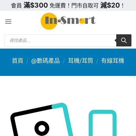
Skip
滿$300
減$20
會員
免運費！門市自取可
！
to
content
Products
search
首頁
/
@數碼產品
/
耳機/耳筒
/
有線耳機