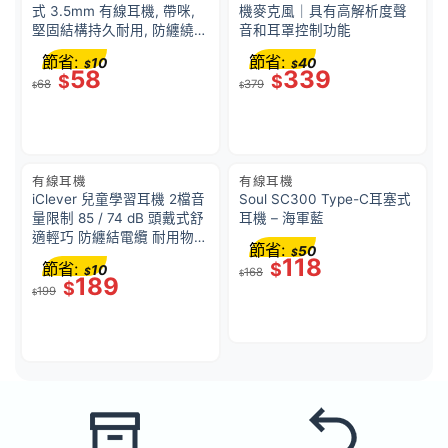
式 3.5mm 有線耳機, 帶咪,
機麥克風｜具有高解析度聲
堅固結構持久耐用, 防纏繞電
音和耳罩控制功能
纜材質, 9.4mm 大驅動單體,
節省:
節省:
10
40
$
$
超強深沉重低音, 135° 耐用
58
339
$
$
68
379
音訊插頭, 附3種尺寸耳塞
$
$
有線耳機
有線耳機
iClever 兒童學習耳機 2檔音
Soul SC300 Type-C耳塞式
量限制 85 / 74 dB 頭戴式舒
耳機 – 海軍藍
適輕巧 防纏結電纜 耐用物料
節省:
50
$
共享音樂接頭 紫色
118
節省:
$
10
$
168
$
189
$
199
$