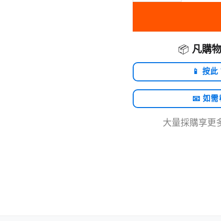
📦
凡購物
📱 按此
📧 如
大量採購享更