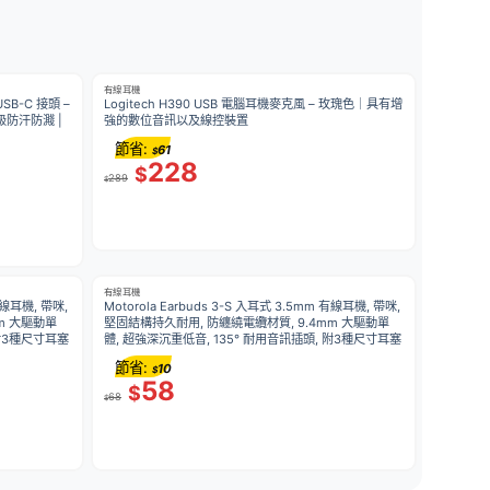
有線耳機
SB-C 接頭 –
Logitech H390 USB 電腦耳機麥克風 – 玫瑰色｜具有增
 級防汗防濺 |
強的數位音訊以及線控裝置
節省:
61
$
228
$
289
$
有線耳機
 有線耳機, 帶咪,
Motorola Earbuds 3-S 入耳式 3.5mm 有線耳機, 帶咪,
m 大驅動單
堅固結構持久耐用, 防纏繞電纜材質, 9.4mm 大驅動單
 附3種尺寸耳塞
體, 超強深沉重低音, 135° 耐用音訊插頭, 附3種尺寸耳塞
節省:
10
$
58
$
68
$