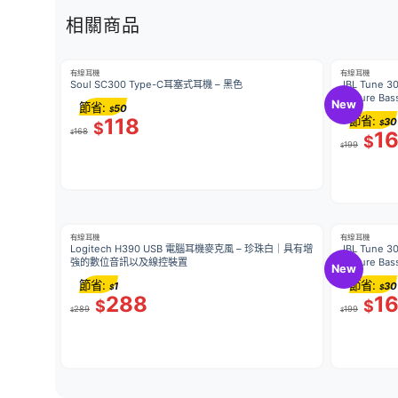
相關商品
有線耳機
有線耳機
Soul SC300 Type-C耳塞式耳機 – 黑色
JBL Tune
質/Pure 
New
節省:
50
$
118
節省:
30
$
$
168
1
$
$
199
$
有線耳機
有線耳機
Logitech H390 USB 電腦耳機麥克風 – 珍珠白｜具有增
JBL Tune
強的數位音訊以及線控裝置
質/Pure 
New
節省:
節省:
1
30
$
$
288
1
$
$
289
199
$
$