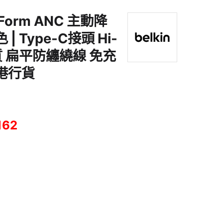
ndForm ANC 主動降
| Type-C接頭 Hi-
質 扁平防纏繞線 免充
港行貨
162
ANC 主動降噪有線耳機 白色 | Type-C接頭 Hi-Res高解像音質 扁平防纏繞