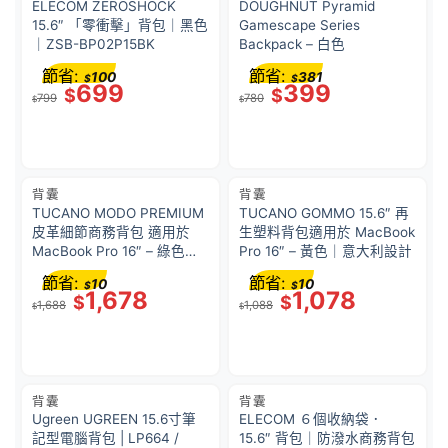
ELECOM ZEROSHOCK
DOUGHNUT Pyramid
15.6″ 「零衝擊」背包｜黑色
Gamescape Series
｜ZSB-BP02P15BK
Backpack – 白色
節省:
節省:
100
381
$
$
699
399
$
$
799
780
$
$
背囊
背囊
TUCANO MODO PREMIUM
TUCANO GOMMO 15.6″ 再
皮革細節商務背包 適用於
生塑料背包適用於 MacBook
MacBook Pro 16″ – 綠色｜
Pro 16″ – 黃色｜意大利設計
意大利設計
節省:
節省:
10
10
$
$
1,678
1,078
$
$
1,688
1,088
$
$
背囊
背囊
Ugreen UGREEN 15.6寸筆
ELECOM ６個收納袋．
記型電腦背包 | LP664 /
15.6″ 背包｜防潑水商務背包