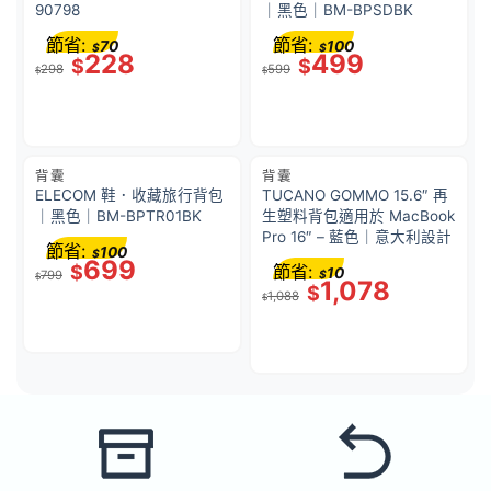
90798
｜黑色｜BM-BPSDBK
節省:
節省:
70
100
$
$
228
499
$
$
298
599
$
$
背囊
背囊
ELECOM 鞋．收藏旅行背包
TUCANO GOMMO 15.6″ 再
｜黑色｜BM-BPTR01BK
生塑料背包適用於 MacBook
Pro 16″ – 藍色｜意大利設計
節省:
100
$
699
$
節省:
10
799
$
$
1,078
$
1,088
$