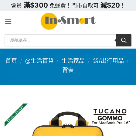
Skip
滿$300
減$20
會員
免運費！門市自取可
！
to
content
Products
search
首頁
/
@生活百貨
/
生活家品
/
袋/出行用品
/
背囊