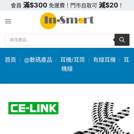
Skip
滿$300
減$20
會員
免運費！門市自取可
！
to
content
Products
search
首頁
/
@數碼產品
/
耳機/耳筒
/
有線耳機
/
耳
機線