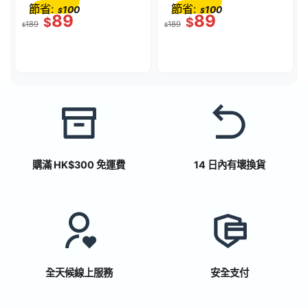
節省:
節省:
100
100
$
$
89
89
$
$
189
189
$
$
購滿 HK$300 免運費
14 日內有壞換貨
全天候線上服務
安全支付