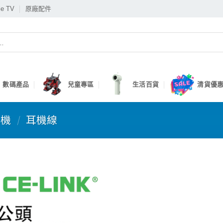
le TV
原廠配件
數碼產品
兒童專區
生活百貨
清貨優惠
耳機
/
耳機線