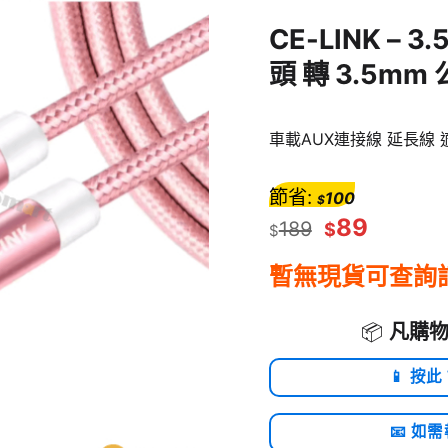
CE-LINK – 
頭 轉 3.5mm
車載AUX連接線 延長線 
節省:
100
$
89
189
$
$
暫無現貨可查詢
📦
凡購物
📱 按此
📧 如