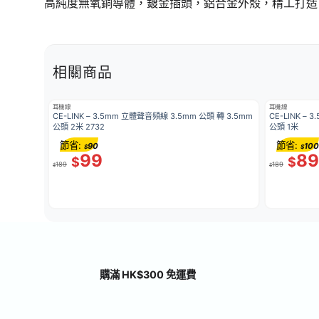
高純度無氧銅導體，鍍金插頭，鋁合金外殼，精工打造
相關商品
耳機線
耳機線
CE-LINK – 3.5mm 立體聲音頻線 3.5mm 公頭 轉 3.5mm
CE-LINK –
公頭 2米 2732
公頭 1米
節省:
節省:
90
100
$
$
99
89
$
$
189
189
$
$
購滿 HK$300 免運費