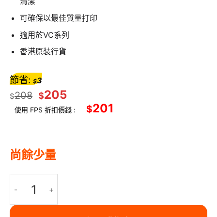
清潔
可確保以最佳質量打印
適用於VC系列
香港原裝行貨
節省:
3
$
205
208
$
$
201
$
使用 FPS 折扣價錢 :
尚餘少量
BROTHER 打印頭清潔用標籤帶 (50mm) - CK-1000 數量