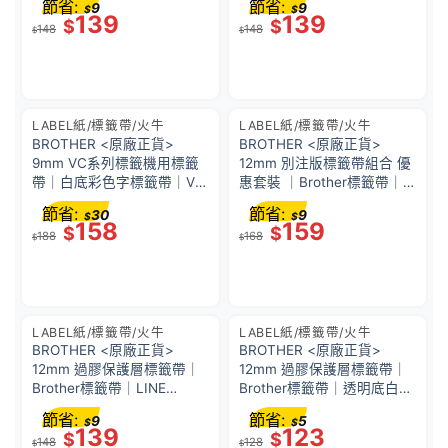
節省:
節省:
9
9
$
$
Touch TZe-FX231 (12mm x
x 3M)｜可用熨斗將標籤帶之
139
139
$
$
148
148
8M)
文字及圖案轉印到衣物等布
$
$
料上
LABEL紙/標籤帶/火牛
LABEL紙/標籤帶/火牛
BROTHER <原廠正貨>
BROTHER <原廠正貨>
9mm VC系列標籤機用標籤
12mm 別注版標籤帶組合 優
帶｜白底彩色字標籤帶｜VC
惠套裝 ｜Brother標籤帶｜
系列｜CZ1001 (9mm x 5m)
P-Touch TZe-33M3｜防
節省:
節省:
30
9
$
$
水、耐熱、耐磨｜不怕紫外
158
159
$
$
188
168
線、化學藥品
$
$
LABEL紙/標籤帶/火牛
LABEL紙/標籤帶/火牛
BROTHER <原廠正貨>
BROTHER <原廠正貨>
12mm 過膠保護層標籤帶｜
12mm 過膠保護層標籤帶｜
Brother標籤帶｜LINE
Brother標籤帶｜透明底白字
FRIENDS熊美-綠底黑字｜P-
｜P-Touch TZe-135 (12mm
節省:
節省:
9
5
$
$
Touch TZe-LG31 (12mm x
x 8M)｜防水、耐熱、耐磨｜
139
123
$
$
148
128
5M)｜防水、耐熱、耐磨｜
不怕紫外線、化學藥品
$
$