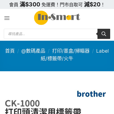
Skip
滿$300
減$20
會員
免運費！門市自取可
！
to
content
Products
search
首頁
/
@數碼產品
/
打印/墨盒/掃瞄器
/
Label
紙/標籤帶/火牛