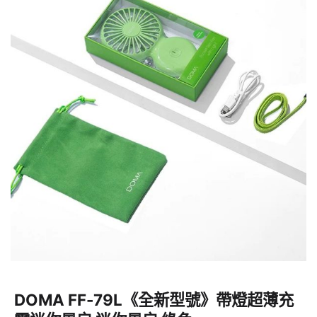
DOMA FF-79L《全新型號》帶燈超薄充