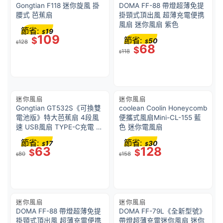
Gongtian F118 迷你旋風 掛
DOMA FF-88 帶燈超薄免提
腰式 芭蕉扇
掛頸式頂出風 超薄充電便携
風扇 迷你風扇 紫色
節省:
19
$
109
$
節省:
50
128
$
$
68
$
118
$
迷你風扇
迷你風扇
Gongtian GT532S《可換雙
coolean Coolin Honeycomb
電池版》特大芭蕉扇 4段風
便攜式風扇Mini-CL-155 藍
速 USB風扇 TYPE-C充電 黑
色 迷你電風扇
色
節省:
節省:
17
30
$
$
63
128
$
$
80
158
$
$
迷你風扇
迷你風扇
DOMA FF-88 帶燈超薄免提
DOMA FF-79L《全新型號》
掛頸式頂出風 超薄充電便携
帶燈超薄充電迷你風扇 迷你