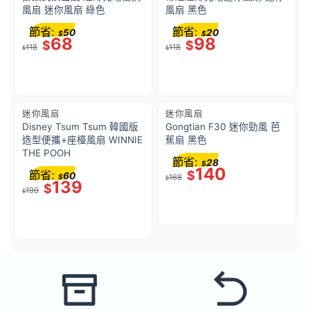
風扇 迷你風扇 綠色
風扇 黑色
節省:
節省:
50
20
$
$
68
98
$
$
118
118
$
$
迷你風扇
迷你風扇
Disney Tsum Tsum 韓國版
Gongtian F30 迷你勁風 芭
造型便攜+座檯風扇 WINNIE
蕉扇 黑色
THE POOH
節省:
28
$
140
節省:
$
60
$
168
$
139
$
199
$