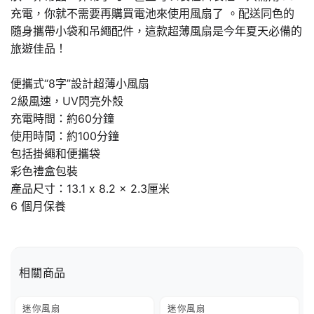
充電，你就不需要再購買電池來使用風扇了 。配送同色的
隨身攜帶小袋和吊繩配件，這款超薄風扇是今年夏天必備的
旅遊佳品！
便攜式“8字”設計超薄小風扇
2級風速，UV閃亮外殼
充電時間：約60分鐘
使用時間：約100分鐘
包括掛繩和便攜袋
彩色禮盒包裝
產品尺寸：13.1 x 8.2 x 2.3厘米
6 個月保養
相關商品
迷你風扇
迷你風扇