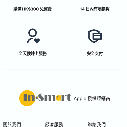
購滿 HK$300 免運費
14 日內有壞換貨
全天候線上服務
安全支付
Apple 授權經銷商
關於我們
顧客服務
聯絡我們