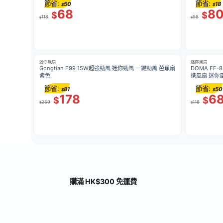
節省:
節省:
50
18
$
$
68
8
$
$
118
98
$
$
迷你風扇
迷你風扇
Gongtian F99 15W超強勁風 迷你勁風 一鍵勁風 芭蕉扇
DOMA FF-8
紫色
節省:
節省:
81
50
$
$
178
6
$
$
259
118
$
$
購滿 HK$300 免運費