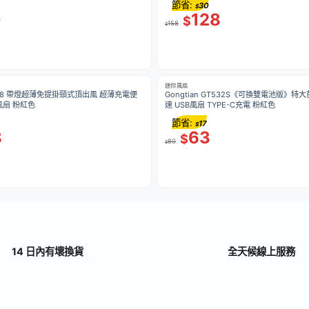
節省:
30
$
0
128
$
158
$
迷你風扇
8 帶燈超薄免提掛頸式頂出風 超薄充電便
Gongtian GT532S《可換雙電池版》特大芭蕉
携風扇 迷你風扇 粉紅色
速 USB風扇 TYPE-C充電 粉紅色
節省:
17
$
8
63
$
80
$
14 日內有壞換貨
全天候線上服務