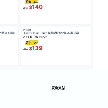
節省:
28
$
140
$
168
$
迷你風扇
扇 4段風
Disney Tsum Tsum 韓國版造型便攜+座檯風扇
WINNIE THE POOH
節省:
60
$
139
$
199
$
安全支付