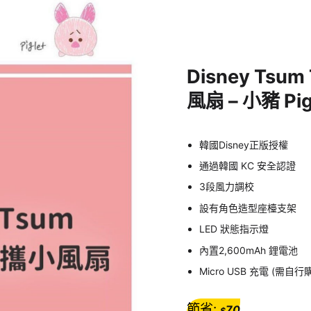
Disney Ts
風扇 – 小豬 Pig
​韓國Disney正版授權
通過韓國 KC 安全認證
3段風力調校
設有角色造型座檯支架
LED 狀態指示燈
內置2,600mAh 鋰電池
Micro USB 充電 (需自行
節省:
70
$