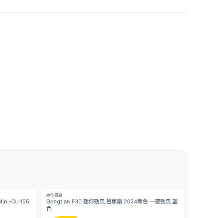
迷你風扇
ni-CL-155
Gongtian F30 迷你勁風 芭蕉扇 2024新色 一鍵勁風 藍
色