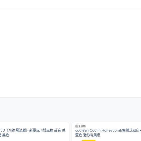
迷你風扇
n F95D《可換電池版》新暴風 4段風速 靜音 芭
coolean Coolin Honeycomb便攜式風扇Mi
扇 黑色
藍色 迷你電風扇