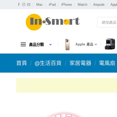
Skip
Mac
iPad
iPhone
Watch
Airpods
App
to
content
Products
search
產品分類
Apple 產品
首頁
/
@生活百貨
/
家居電器
/
電風扇