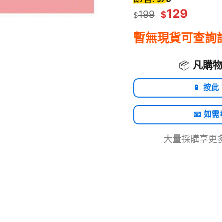
129
199
$
$
暫無現貨可查詢
📦
凡購物
📱 按此
📧 如
大量採購享更