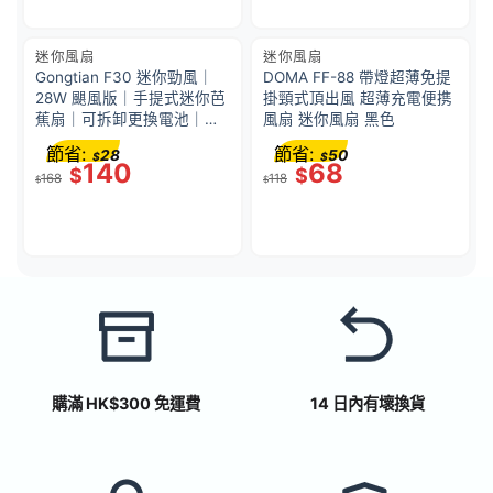
迷你風扇
迷你風扇
Gongtian F30 迷你勁風｜
DOMA FF-88 帶燈超薄免提
28W 颶風版｜手提式迷你芭
掛頸式頂出風 超薄充電便携
蕉扇｜可拆卸更換電池｜綠
風扇 迷你風扇 黑色
色
節省:
節省:
28
50
$
$
140
68
$
$
168
118
$
$
購滿 HK$300 免運費
14 日內有壞換貨