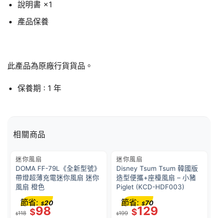
說明書 ×1
產品保養
此產品為原廠行貨貨品。
保養期 : 1 年
相關商品
迷你風扇
迷你風扇
DOMA FF-79L《全新型號》
Disney Tsum Tsum 韓國版
帶燈超薄充電迷你風扇 迷你
造型便攜+座檯風扇 – 小豬
風扇 橙色
Piglet (KCD-HDF003)
節省:
節省:
20
70
$
$
98
129
$
$
118
199
$
$