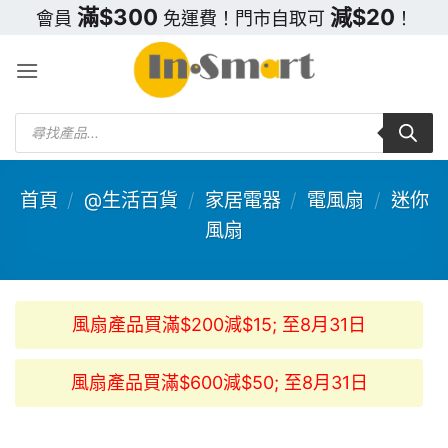
Skip
滿$300
減$20
會員
免運費！門市自取可
！
to
content
Products
search
首頁
/
@生活百貨
/
家居電器
/
電風扇
/
迷你
風扇
風扇產品買滿$200減$15; 至8月31日
風扇產品買滿$600減$50; 至8月31日