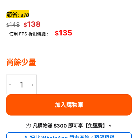
節省:
10
$
138
148
$
$
135
$
使用 FPS 折扣價錢 :
尚餘少量
LEMOISTAR FH7 手提冷敷風扇 冰感降溫 3000mAh 15小時續
加入購物車
📦
凡購物滿 $300 即可享
【免運費】
。
📱 按此 WhatsApp 門市查詢 / 預留現貨