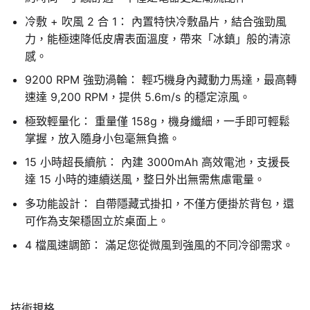
冷敷 + 吹風 2 合 1： 內置特快冷敷晶片，結合強勁風
力，能極速降低皮膚表面溫度，帶來「冰鎮」般的清涼
感。
9200 RPM 強勁渦輪： 輕巧機身內藏動力馬達，最高轉
速達 9,200 RPM，提供 5.6m/s 的穩定涼風。
極致輕量化： 重量僅 158g，機身纖細，一手即可輕鬆
掌握，放入隨身小包毫無負擔。
15 小時超長續航： 內建 3000mAh 高效電池，支援長
達 15 小時的連續送風，整日外出無需焦慮電量。
多功能設計： 自帶隱藏式掛扣，不僅方便掛於背包，還
可作為支架穩固立於桌面上。
4 檔風速調節： 滿足您從微風到強風的不同冷卻需求。
技術規格