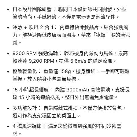
日本設計團隊研發： 聯同日本設計師共同開發，外型
簡約時尚，手感舒適，不僅是電器更是潮流配件。
冷敷 + 吹風 2 合 1： 內置特快冷敷晶片，結合強勁風
力，能極速降低皮膚表面溫度，帶來「冰鎮」般的清涼
感。
9200 RPM 強勁渦輪： 輕巧機身內藏動力馬達，最高
轉速達 9,200 RPM，提供 5.6m/s 的穩定涼風。
極致輕量化： 重量僅 158g，機身纖細，一手即可輕鬆
掌握，放入隨身小包毫無負擔。
15 小時超長續航： 內建 3000mAh 高效電池，支援長
達 15 小時的連續送風，整日外出無需焦慮電量。
多功能設計： 自帶隱藏式掛扣，不僅方便掛於背包，
還可作為支架穩固立於桌面上。
4 檔風速調節： 滿足您從微風到強風的不同冷卻需
求。